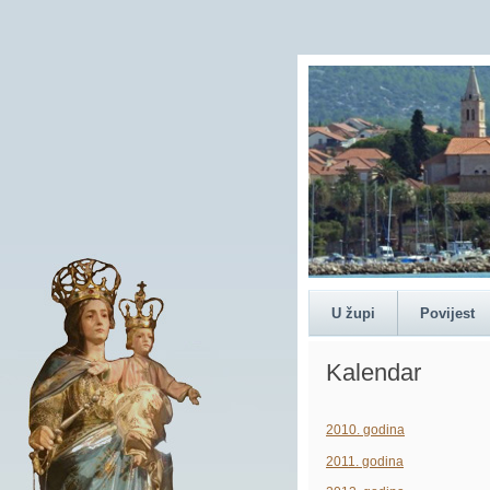
ŽUPA POMOĆNICE K
U župi
Povijest
Kalendar
2010. godina
2011. godina