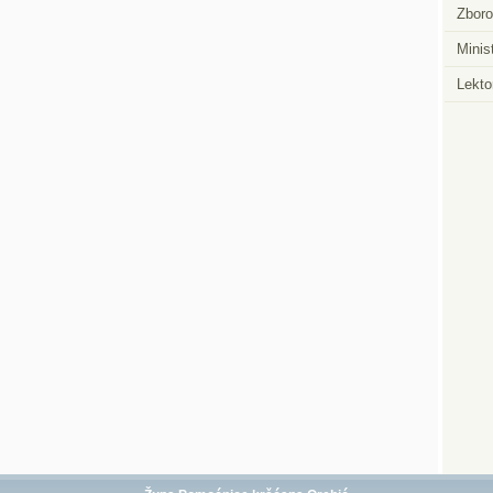
Zboro
Minist
Lektor