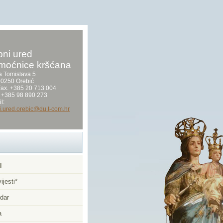
ni ured
moćnice kršćana
a Tomislava 5
0250 Orebić
/Fax. +385 20 713 004
 +385 98 890 273
l:
i.ured.orebic@du.t-com.hr
i
ijesti*
dar
a