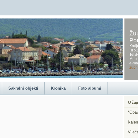
Žup
Po
Kralj
HR-2
Tel.
Mob.
e-mai
RŠĆANA OREBIĆ
zupn
Sakralni objekti
Kronika
Foto albumi
U žup
*Obav
Kalen
Vijeć