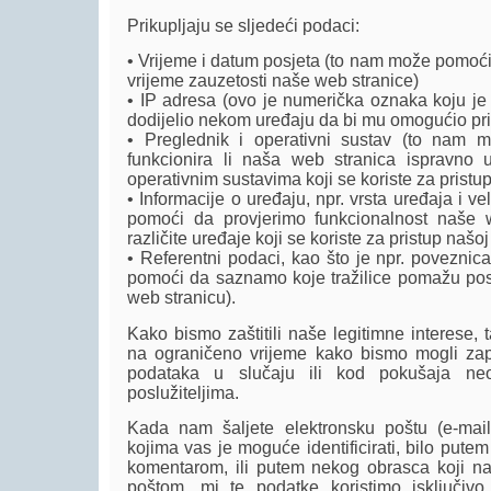
Prikupljaju se sljedeći podaci:
• Vrijeme i datum posjeta (to nam može pomoć
vrijeme zauzetosti naše web stranice)
• IP adresa (ovo je numerička oznaka koju je 
dodijelio nekom uređaju da bi mu omogućio pris
• Preglednik i operativni sustav (to nam 
funkcionira li naša web stranica ispravno u
operativnim sustavima koji se koriste za pristup
• Informacije o uređaju, npr. vrsta uređaja i 
pomoći da provjerimo funkcionalnost naše 
različite uređaje koji se koriste za pristup našoj
• Referentni podaci, kao što je npr. poveznic
pomoći da saznamo koje tražilice pomažu pos
web stranicu).
Kako bismo zaštitili naše legitimne interese,
na ograničeno vrijeme kako bismo mogli za
podataka u slučaju ili kod pokušaja neo
poslužiteljima.
Kada nam šaljete elektronsku poštu (e-ma
kojima vas je moguće identificirati, bilo putem
komentarom, ili putem nekog obrasca koji na
poštom, mi te podatke koristimo isključiv