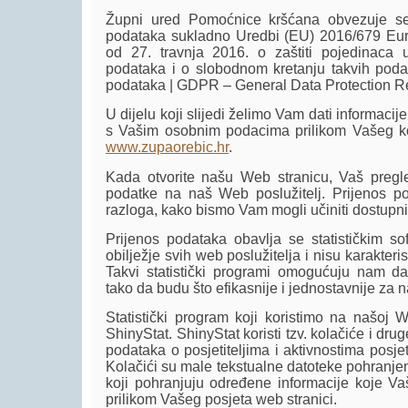
Župni ured Pomoćnice kršćana obvezuje se
podataka sukladno Uredbi (EU) 2016/679 Eur
od 27. travnja 2016. o zaštiti pojedinaca
podataka i o slobodnom kretanju takvih poda
podataka | GDPR – General Data Protection Re
U dijelu koji slijedi želimo Vam dati informaci
s Vašim osobnim podacima prilikom Vašeg ko
www.zupaorebic.hr
.
Kada otvorite našu Web stranicu, Vaš pregle
podatke na naš Web poslužitelj. Prijenos po
razloga, kako bismo Vam mogli učiniti dostupn
Prijenos podataka obavlja se statističkim so
obilježje svih web poslužitelja i nisu karakteri
Takvi statistički programi omogućuju nam da
tako da budu što efikasnije i jednostavnije za n
Statistički program koji koristimo na našoj W
ShinyStat. ShinyStat koristi tzv. kolačiće i dru
podataka o posjetiteljima i aktivnostima posjet
Kolačići su male tekstualne datoteke pohranje
koji pohranjuju određene informacije koje Vaš
prilikom Vašeg posjeta web stranici.