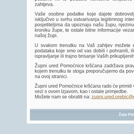
zahtjeva.
Vaše osobne podatke koje dajete dobrovolj
isključivo u svrhu ostvarivanja legitimnog inte
posjetiteljima da upoznaju našu župu, njezinu 
kroniku župe, te ostale bitne informacije vez
našoj župi.
U svakom trenutku na Vaš zahtjev možete d
podataka koje smo od vas dobili i pohranili, ili
ispravljanje ili trajno brisanje Vaših prikuplje
Župni ured Pomoćnice kršćana zadržava pravo
kojem trenutku te stoga preporučujemo da povr
na ovoj stranici.
Župni ured Pomoćnice kršćana rado će primiti 
vezi s ovom Izjavom, kao i ostale primjedbe.
Možete nam se obratiti na:
zupni.ured.orebic@
Župa Po