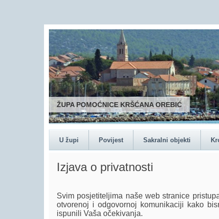
ŽUPA POMOĆNICE KRŠĆANA OREBIĆ
U župi
Povijest
Sakralni objekti
Kr
Izjava o privatnosti
Svim posjetiteljima naše web stranice prist
otvorenoj i odgovornoj komunikaciji kako bis
ispunili Vaša očekivanja.