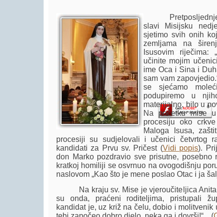
Pretposljednje ne
slavi Misijsku nedj
sjetimo svih onih ko
zemljama na širen
Player.
Isusovim riječima: 
učinite mojim učenic
ime Oca i Sina i Duh
sam vam zapovjedio.“
se sjećamo moleć
podupiremo u nji
materijalno, bilo u no
Na početku mise u 
procesiju oko crkve
Maloga Isusa, zašti
procesiji su sudjelovali i učenici četvrtog r
kandidati za Prvu sv. Pričest (
Vidi popis
). Pr
don Marko pozdravio sve prisutne, posebno ro
kratkoj homiliji se osvrnuo na ovogodišnju po
naslovom „Kao što je mene poslao Otac i ja šalj
Na kraju sv. Mise je vjeroučiteljica Anita 
su onda, praćeni roditeljima, pristupali žu
kandidat je, uz križ na čelu, dobio i molitvenik u
tebi započeo dobro djelo, neka ga i dovrši!“ ...(
G