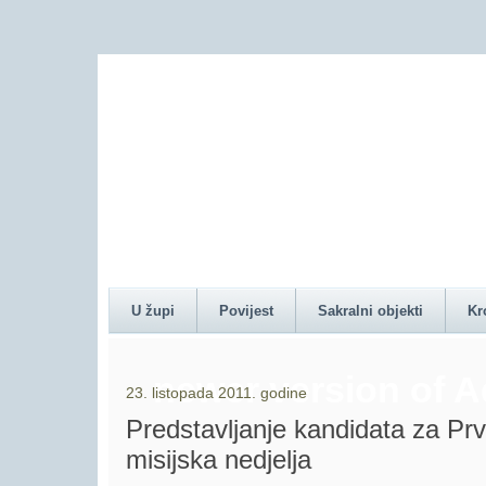
Content on this pag
U župi
Povijest
Sakralni objekti
Kr
newer version of 
23. listopada 2011. godine
Predstavljanje kandidata za Prvu
misijska nedjelja