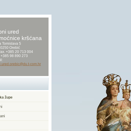
ni ured
moćnice kršćana
a Tomislava 5
0250 Orebić
/Fax. +385 20 713 004
 +385 98 890 273
l:
i.ured.orebic@du.t-com.hr
ka župe
ni
ani