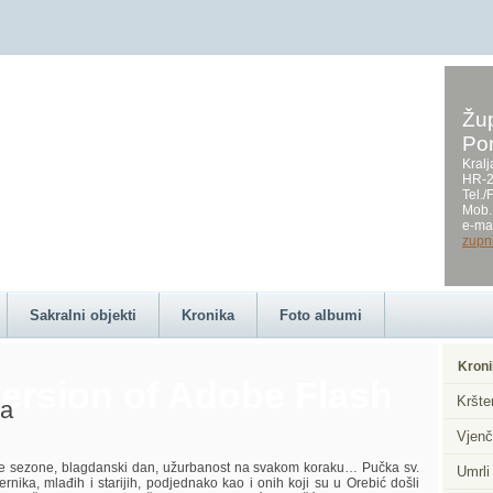
Žup
Po
on this page requires a
Kralj
HR-2
Tel.
Mob.
e-mai
zupn
Sakralni objekti
Kronika
Foto albumi
Kroni
ersion of Adobe Flash
Kršte
orama
Vjenč
ezone, blagdanski dan, užurbanost na svakom koraku… Pučka sv.
Umrli
rnika, mlađih i starijih, podjednako kao i onih koji su u Orebić došli