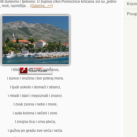
iti duševno i tjelesno. U župnoj crkvi Pomoćnice kršćana svi su „jedno
Krizm
e, moli, razmišlja…
(Galerija...>>)
Prvop
Player.
I tišina i buka i jato galebova,
i sunce i vrućina i bor pokraj mora.
I ljudi uokolo i domaći i stranci,
i mladi i stari i nepoznati i znanci.
I zvuk zvona i nebo i more,
i auta kolona i večeri i zore.
I znojna lica i crna pleća,
i gužva po gradu sve veća i veća.