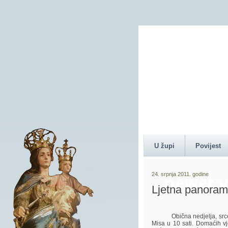
Content 
U župi
Povijest
24. srpnja 2011. godine
newer v
Ljetna pan
Obična nedjelja, srce s
Misa u 10 sati. Domaćih vje