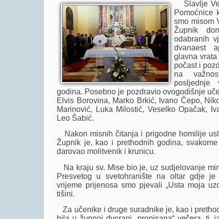
Slavlje Veli
Pomoćnice k
smo misom V
Župnik do
odabranih vj
dvanaest ap
glavna vrata
počast i poz
na važnos
posljednje 
godina. Posebno je pozdravio ovogodišnje učen
Elvis Borovina, Marko Brkić, Ivano Čepo, Nik
Marinović, Luka Milostić, Veselko Opačak, I
Leo Šabić.
Nakon misnih čitanja i prigodne homilije usli
Župnik je, kao i prethodnih godina, svako
darovao molitvenik i krunicu.
Na kraju sv. Mise bio je, uz sudjelovanje mini
Presvetog u svetohranište na oltar gdje je
vrijeme prijenosa smo pjevali „Usta moja uzdi
tišini.
Za učenike i druge suradnike je, kao i pretho
bila u župnoj dvorani „propisana“ večera, tj. j