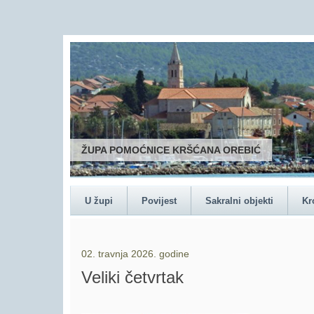
ŽUPA POMOĆNICE KRŠĆANA OREBIĆ
U župi
Povijest
Sakralni objekti
Kr
02. travnja 2026. godine
Veliki četvrtak