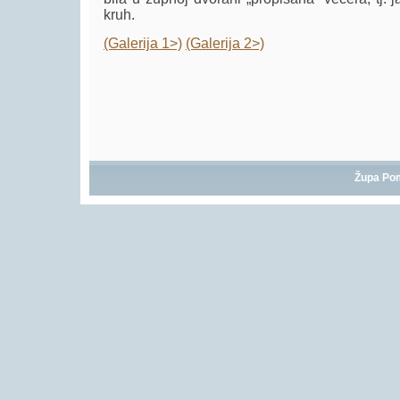
kruh.
(Galerija 1>)
(Galerija 2>)
Župa Po