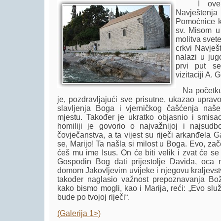
I ove sm
Navještenja
Pomoćnice kr
sv. Misom u 
molitva svete
crkvi Navješ
nalazi u jug
prvi put se
vizitaciji A. 
Na početku 
je, pozdravljajući sve prisutne, ukazao upravo
slavljenja Boga i vjerničkog čašćenja na
mjestu. Također je ukratko objasnio i smisa
homiliji je govorio o najvažnijoj i najsudbon
čovječanstva, a ta vijest su riječi arkanđela Ga
se, Marijo! Ta našla si milost u Boga. Evo, zače
ćeš mu ime Isus. On će biti velik i zvat će s
Gospodin Bog dati prijestolje Davida, oca n
domom Jakovljevim uvijeke i njegovu kraljevstv
također naglasio važnost prepoznavanja Božj
kako bismo mogli, kao i Marija, reći: „Evo sl
bude po tvojoj riječi“.
(Galerija 1>)