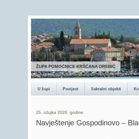
ŽUPA POMOĆNICE KRŠĆANA OREBIĆ
U župi
Povijest
Sakralni objekti
Kr
25. ožujka 2026. godine
Navještenje Gospodinovo – Bla