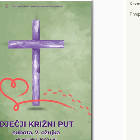
Krizm
Prvop