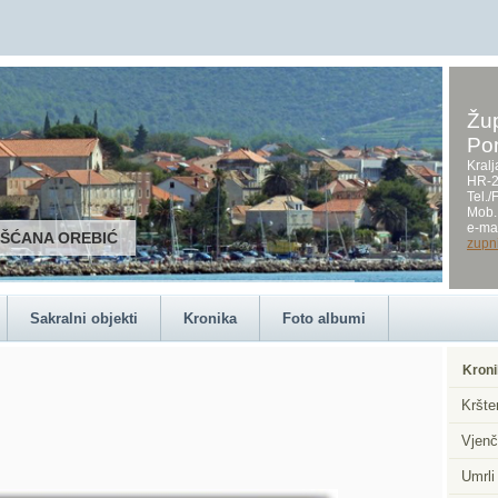
Žup
Po
Kralj
HR-2
Tel.
Mob.
e-mai
RŠĆANA OREBIĆ
zupn
Sakralni objekti
Kronika
Foto albumi
Kroni
Kršte
Vjenč
Umrli