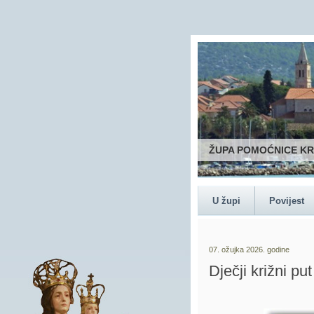
ŽUPA POMOĆNICE K
U župi
Povijest
07. ožujka 2026. godine
Dječji križni put