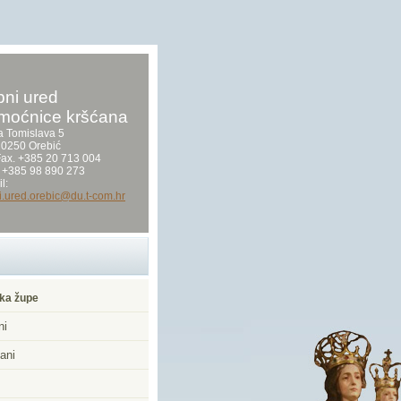
ni ured
moćnice kršćana
a Tomislava 5
0250 Orebić
/Fax. +385 20 713 004
 +385 98 890 273
l:
i.ured.orebic@du.t-com.hr
ka župe
ni
ani