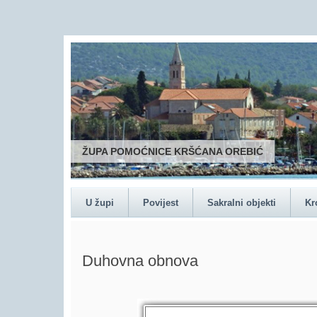
ŽUPA POMOĆNICE KRŠĆANA OREBIĆ
U župi
Povijest
Sakralni objekti
Kr
Duhovna obnova