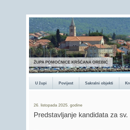
ŽUPA POMOĆNICE KRŠĆANA OREBIĆ
U župi
Povijest
Sakralni objekti
Kr
26. listopada 2025. godine
Predstavljanje kandidata za sv.