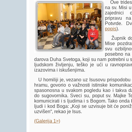
Ove tridese
na sv. Misi u
zajednici 
pripravu na
Potvrde. Dv
popis
).
Župnik don
Mise pozdrav
svu ozbiljno
posebno na 
darova Duha Svetoga, koji su nam potrebni u 
ljudskom življenju, teško je ući u ravnopra
izazovima i iskušenjima.
U homiliji je, vezano uz Isusovu prispodobu o 
hramu, govorio o važnosti istinske komunikaci
spasonosna u svakom pogledu kao i takva d
do sugovornika. Sveci su, poput sv. Majke Ter
komunicirati i s ljudima i s Bogom. Tako onda 
ljudi i kod Boga: „Koji se uzvisuje bit će poniž
uzvišen“, rekao je Isus.
(Galerija 1>)