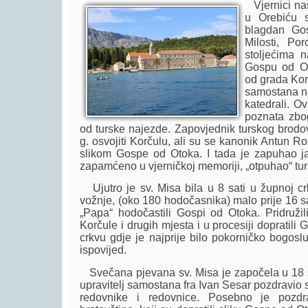
Vjernici na
u Orebiću s
blagdan Go
Milosti, Por
stoljećima n
Gospu od Ot
od grada Korč
samostana na
katedrali. O
poznata zbo
od turske najezde. Zapovjednik turskog brodovl
g. osvojiti Korčulu, ali su se kanonik Antun Roz
slikom Gospe od Otoka. I tada je zapuhao jak
zapamćeno u vjerničkoj memoriji, „otpuhao“ tur
Ujutro je sv. Misa bila u 8 sati u župnoj c
vožnje, (oko 180 hodočasnika) malo prije 16 sa
„Papa“ hodočastili Gospi od Otoka. Pridruži
Korčule i drugih mjesta i u procesiji dopratil
crkvu gdje je najprije bilo pokorničko bogos
ispovijed.
Svečana pjevana sv. Misa je započela u 18 sa
upravitelj samostana fra Ivan Sesar pozdravio
redovnike i redovnice. Posebno je pozdra