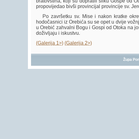
bratovština, koji su dopratili sliku Gospe od O
propovijedao bivši provincijal provincije sv. Je
Po završetku sv. Mise i nakon kratke okr
hodočasnici iz Orebića su se opet u dvije vožnj
u Orebić zahvalni Bogu i Gospi od Otoka na 
doživljaju i iskustvu.
(Galerija 1>)
(Galerija 2>)
Župa Po