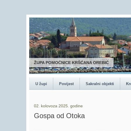
ŽUPA POMOĆNICE KRŠĆANA OREBIĆ
U župi
Povijest
Sakralni objekti
Kr
02. kolovoza 2025. godine
Gospa od Otoka