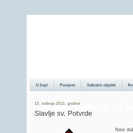
Content on this pag
U župi
Povijest
Sakralni objekti
Kr
15. svibnja 2011. godine
newer version of 
Slavlje sv. Potvrde
Novi dubrov