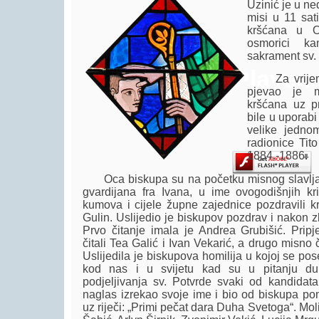
Uzinić je u ne
misi u 11 sat
kršćana u Or
osmorici ka
sakrament sv.
Player.
Za vrijeme 
pjevao je m
kršćana uz pr
bile u uporabi
velike jednom
radionice Tito
1884.-1886.
Oca biskupa su na početku misnog slavlja 
gvardijana fra Ivana, u ime ovogodišnjih kriz
kumova i cijele župne zajednice pozdravili k
Gulin. Uslijedio je biskupov pozdrav i nakon z
Prvo čitanje imala je Andrea Grubišić. Prip
čitali Tea Galić i Ivan Vekarić, a drugo misno č
Uslijedila je biskupova homilija u kojoj se p
kod nas i u svijetu kad su u pitanju du
podjeljivanja sv. Potvrde svaki od kandidat
naglas izrekao svoje ime i bio od biskupa p
uz riječi: „Primi pečat dara Duha Svetoga“. Moli