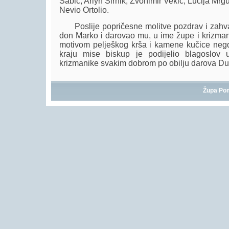
Šabić, Arlyn Širnik, Zvonimir Vekić, Lucija Mrgu
Nevio Ortolio.
Poslije popričesne molitve pozdrav i zahval
don Marko i darovao mu, u ime župe i krizmanik
motivom pelješkog krša i kamene kučice negdj
kraju mise biskup je podijelio blagoslov
krizmanike svakim dobrom po obilju darova Du
Župa Po