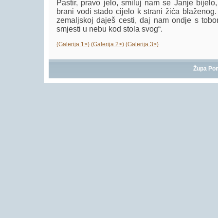
Pastir, pravo jelo, smiluj nam se Janje bijelo
brani vodi stado cijelo k strani žića blaženog
zemaljskoj daješ cesti, daj nam ondje s tobo
smjesti u nebu kod stola svog“.
(Galerija 1>)
(Galerija 2>)
(Galerija 3>)
Župa Po