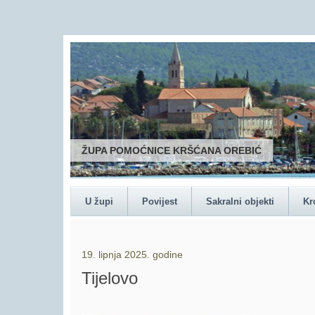
ŽUPA POMOĆNICE KRŠĆANA OREBIĆ
U župi
Povijest
Sakralni objekti
Kr
19. lipnja 2025. godine
Tijelovo