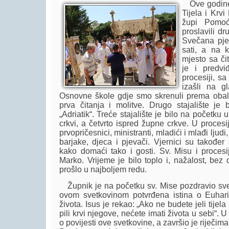
Ove godine 
Tijela i Krvi
župi Pomoć
proslavili d
Svečana pje
sati, a na k
mjesto sa či
je i predv
procesiji, s
izašli na g
Osnovne škole gdje smo skrenuli prema obali. 
prva čitanja i molitve. Drugo stajalište je 
„Adriatik“. Treće stajalište je bilo na početku
crkvi, a četvrto ispred župne crkve. U procesi
prvopričesnici, ministranti, mladići i mlađi ljudi,
barjake, djeca i pjevači. Vjernici su također 
kako domaći tako i gosti. Sv. Misu i proces
Marko. Vrijeme je bilo toplo i, nažalost, bez 
prošlo u najboljem redu.
Župnik je na početku sv. Mise pozdravio sve 
ovom svetkovinom potvrđena istina o Euharis
života. Isus je rekao: „Ako ne budete jeli tijel
pili krvi njegove, nećete imati života u sebi“. U
o povijesti ove svetkovine, a završio je riječi