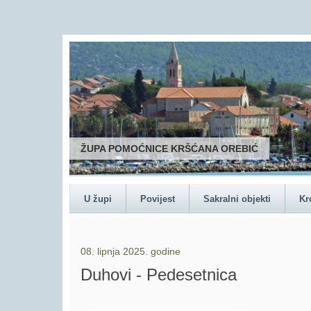
ŽUPA POMOĆNICE KRŠĆANA OREBIĆ
U župi
Povijest
Sakralni objekti
Kr
08. lipnja 2025. godine
Duhovi - Pedesetnica