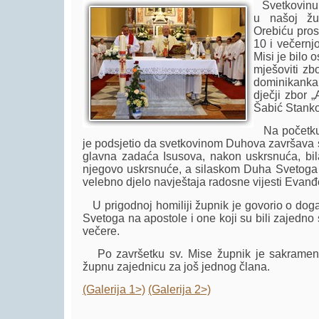
Svetkovinu 
u našoj žu
Orebiću pros
10 i večernjo
Misi je bilo 
mješoviti zbo
dominikanka 
dječji zbor 
Šabić Stanko
Na početku 
je podsjetio da svetkovinom Duhova završava s
glavna zadaća Isusova, nakon uskrsnuća, bil
njegovo uskrsnuće, a silaskom Duha Svetoga 
velebno djelo navještaja radosne vijesti Evanđe
U prigodnoj homiliji župnik je govorio o do
Svetoga na apostole i one koji su bili zajedno
večere.
Po završetku sv. Mise župnik je sakramen
župnu zajednicu za još jednog člana.
(Galerija 1>)
(Galerija 2>)