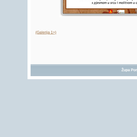
(Galerija 1>)
Župa Po