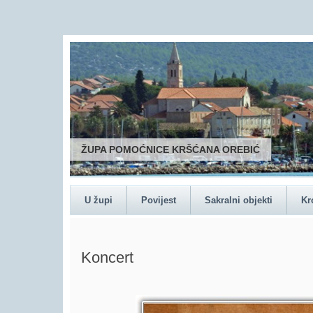
ŽUPA POMOĆNICE KRŠĆANA OREBIĆ
U župi
Povijest
Sakralni objekti
Kr
Koncert