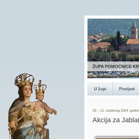
ŽUPA POMOĆNICE K
U župi
Povijest
18. - 21. studenog 2024. godin
Akcija za Jabla