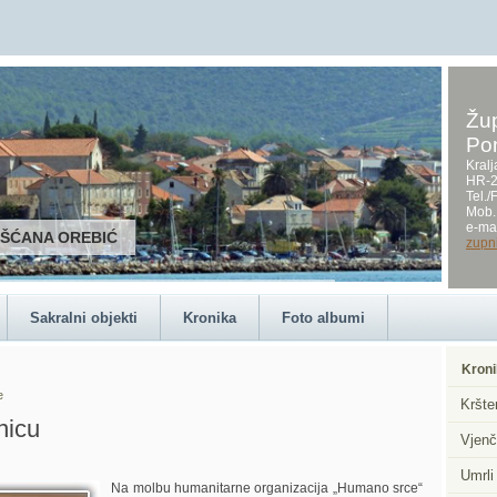
Žup
Po
Kralj
HR-2
Tel.
Mob.
e-mai
RŠĆANA OREBIĆ
zupn
Sakralni objekti
Kronika
Foto albumi
Kroni
e
Kršte
nicu
Vjenč
Umrli
Na molbu humanitarne organizacija „Humano srce“