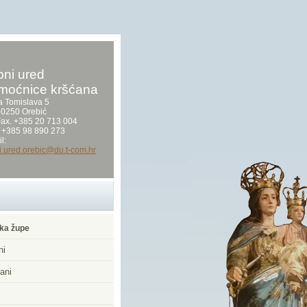
ni ured
moćnice kršćana
a Tomislava 5
0250 Orebić
/Fax. +385 20 713 004
 +385 98 890 273
l:
i.ured.orebic@du.t-com.hr
ka župe
ni
ani