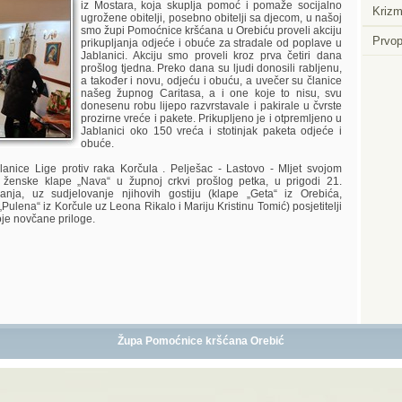
iz Mostara, koja skuplja pomoć i pomaže socijalno
Krizm
ugrožene obitelji, posebno obitelji sa djecom, u našoj
smo župi Pomoćnice kršćana u Orebiću proveli akciju
Prvop
prikupljanja odjeće i obuće za stradale od poplave u
Jablanici. Akciju smo proveli kroz prva četiri dana
prošlog tjedna. Preko dana su ljudi donosili rabljenu,
a također i novu, odjeću i obuću, a uvečer su članice
našeg župnog Caritasa, a i one koje to nisu, svu
donesenu robu lijepo razvrstavale i pakirale u čvrste
prozirne vreće i pakete. Prikupljeno je i otpremljeno u
Jablanici oko 150 vreća i stotinjak paketa odjeće i
obuće.
lanice Lige protiv raka Korčula . Pelješac - Lastovo - Mljet svojom
 ženske klape „Nava“ u župnoj crkvi prošlog petka, u prigodi 21.
janja, uz sudjelovanje njihovih gostiju (klape „Geta“ iz Orebića,
Pulena“ iz Korčule uz Leona Rikalo i Mariju Kristinu Tomić) posjetitelji
oje novčane priloge.
Župa Pomoćnice kršćana Orebić