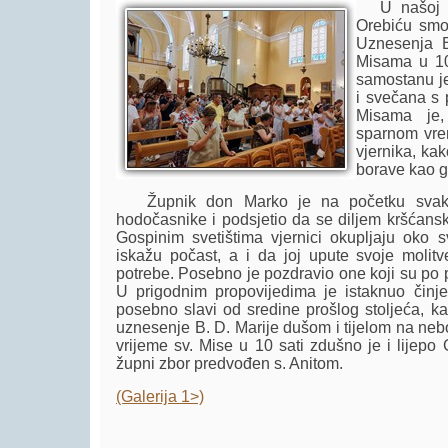
U našoj žu
Orebiću smo
Uznesenja B.
Misama u 10
samostanu je 
i svečana s 
Misama je, 
sparnom vrem
vjernika, kak
borave kao g
Župnik don Marko je na početku svake
hodočasnike i podsjetio da se diljem kršćansk
Gospinim svetištima vjernici okupljaju oko 
iskažu počast, a i da joj upute svoje molit
potrebe. Posebno je pozdravio one koji su po p
U prigodnim propovijedima je istaknuo činj
posebno slavi od sredine prošlog stoljeća, ka
uznesenje B. D. Marije dušom i tijelom na nebo
vrijeme sv. Mise u 10 sati zdušno je i lijep
župni zbor predvođen s. Anitom.
(Galerija 1>)