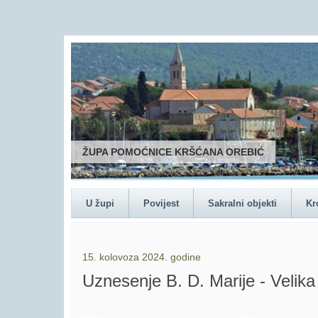
ŽUPA POMOĆNICE KRŠĆANA OREBIĆ
U župi
Povijest
Sakralni objekti
Kr
15. kolovoza 2024. godine
Uznesenje B. D. Marije - Velik