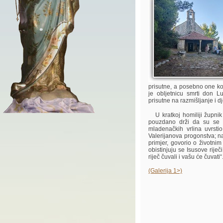
prisutne, a posebno one ko
je obljetnicu smrti don 
prisutne na razmišljanje i d
U kratkoj homiliji župnik j
pouzdano drži da su se d
mladenačkih vrlina uvrst
Valerijanova progonstva; na
primjer, govorio o životnim
obistinjuju se Isusove rije
riječ čuvali i vašu će čuvati“
(Galerija 1>)