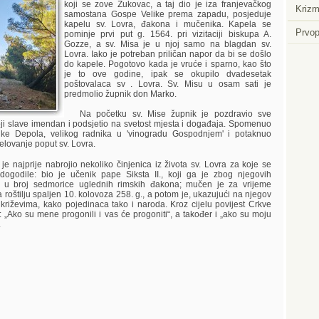
koji se zove Žukovac, a taj dio je iza franjevačkog
Krizm
samostana Gospe Velike prema zapadu, posjeduje
kapelu sv. Lovra, đakona i mučenika. Kapela se
Prvop
pominje prvi put g. 1564. pri vizitaciji biskupa A.
Gozze, a sv. Misa je u njoj samo na blagdan sv.
Lovra. Iako je potreban priličan napor da bi se došlo
do kapele. Pogotovo kada je vruće i sparno, kao što
je to ove godine, ipak se okupilo dvadesetak
poštovalaca sv . Lovra. Sv. Misu u osam sati je
predmolio župnik don Marko.
Na početku sv. Mise župnik je pozdravio sve
ji slave imendan i podsjetio na svetost mjesta i događaja. Spomenuo
Luke Depola, velikog radnika u 'vinogradu Gospodnjem' i potaknuo
jelovanje poput sv. Lovra.
e najprije nabrojio nekoliko činjenica iz života sv. Lovra za koje se
ogodile: bio je učenik pape Siksta II., koji ga je zbog njegovih
io u broj sedmorice uglednih rimskih đakona; mučen je za vrijeme
 roštilju spaljen 10. kolovoza 258. g., a potom je, ukazujući na njegov
 križevima, kako pojedinaca tako i naroda. Kroz cijelu povijest Crkve
či: „Ako su mene progonili i vas će progoniti“, a također i „ako su moju
.