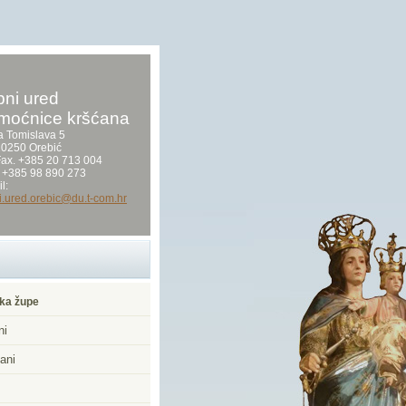
ni ured
moćnice kršćana
a Tomislava 5
0250 Orebić
/Fax. +385 20 713 004
 +385 98 890 273
l:
i.ured.orebic@du.t-com.hr
ka župe
ni
ani