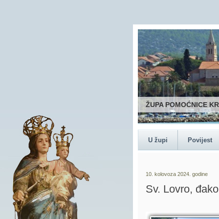
ŽUPA POMOĆNICE K
U župi
Povijest
10. kolovoza 2024. godine
Sv. Lovro, đako