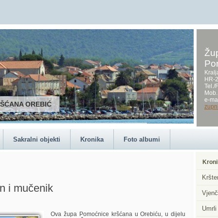
Žup
Po
Kralj
HR-2
Tel.
Mob.
e-mai
RŠĆANA OREBIĆ
zupn
Sakralni objekti
Kronika
Foto albumi
Kroni
Kršte
n i mučenik
Vjenč
Umrli
Ova župa Pomoćnice kršćana u Orebiću, u dijelu