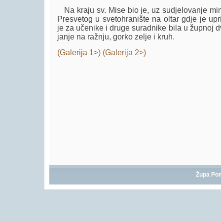
Na kraju sv. Mise bio je, uz sudjelovanje mini
Presvetog u svetohranište na oltar gdje je up
je za učenike i druge suradnike bila u župnoj dv
janje na ražnju, gorko zelje i kruh.
(Galerija 1>)
(Galerija 2>)
Župa Po