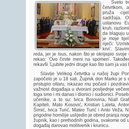
Sveto trod
četvrtkom, 
pruža cijel
sadržaja. 
ustanovu Euh
kruh, razlom
da blaguju uz
je moje tije
riječi: 'Uzmi
krvi'. Slav
reda, jer je Isus, nakon što je okrijepio svo
rekao: 'Ovo činite meni na spomen'. Također
rekavši 'Ljubite jedni druge kao što sam ja vas l
Slavlje Velikog četvrtka u našoj župi Po
započelo je u 18 sati. Župnik don Marko je s
pristupio oltaru, iskazao mu počast i pozdrav
važnost događaja u dvorani posljednje večere 
toga smo i mi danas i dionici i sudionici. Pos
učenike, a to su: Ivica Borovina, Niall G
Kapiteli, Mato Kosović, Kristian Laleta, Ant
Šimić, Ivica Turić, Mateo Turić i Anto Veža. N
prigodne homilije uslijedio je obred pranja no
župnik, kao i prethodnih godina, svakome od
događaj darovao molitvenik i krunicu.