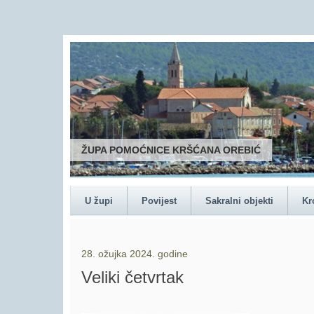
ŽUPA POMOĆNICE KRŠĆANA OREBIĆ
U župi
Povijest
Sakralni objekti
Kr
28. ožujka 2024. godine
Veliki četvrtak