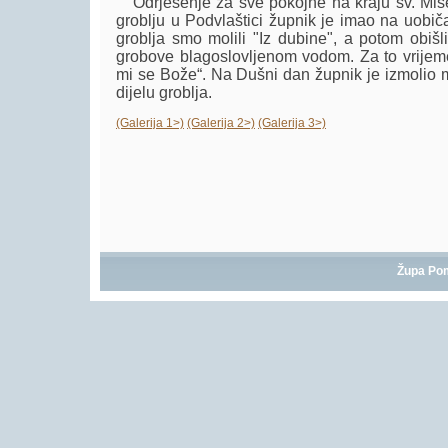
Odrješenje za sve pokojne na kraju sv. Mise
groblju u Podvlaštici župnik je imao na uobič
groblja smo molili "Iz dubine", a potom obišli
grobove blagoslovljenom vodom. Za to vrijem
mi se Bože“. Na Dušni dan župnik je izmolio m
dijelu groblja.
(Galerija 1>)
(Galerija 2>)
(Galerija 3>)
Župa Po