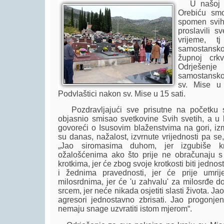
U našoj žu
Orebiću smo
spomen svih 
proslavili 
vrijeme, 
samostansko
župnoj crk
Odrješe
samostanskom
sv. Mise u
Podvlaštici nakon sv. Mise u 15 sati.
Pozdravljajući sve prisutne na početku sv
objasnio smisao svetkovine Svih svetih, a u kr
govoreći o Isusovim blaženstvima na gori, i
su danas, nažalost, izvrnute vrijednosti pa se
„Jao siromasima duhom, jer izgubiše kr
ožalošćenima ako što prije ne obračunaju s 
krotkima, jer će zbog svoje krotkosti biti jedn
i žednima pravednosti, jer će prije umrij
milosrdnima, jer će 'u zahvalu' za milosrđe do
srcem, jer neće nikada osjetiti slasti života. Jao
agresori jednostavno zbrisati. Jao progonje
nemaju snage uzvratiti istom mjerom“.