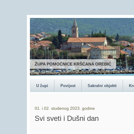
ŽUPA POMOĆNICE KRŠĆANA OREBIĆ
U župi
Povijest
Sakralni objekti
Kr
01. i 02. studenog 2023. godine
Svi sveti i Dušni dan