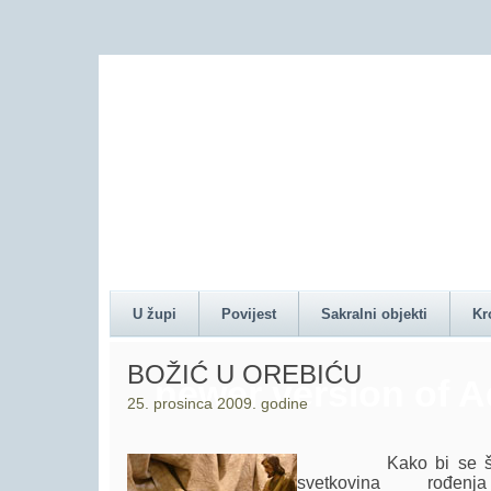
Content on this pag
U župi
Povijest
Sakralni objekti
Kr
BOŽIĆ U OREBIĆU
newer version of 
25. prosinca 2009. godine
Kako bi se što bo
svetkovina rođenja I