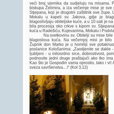
veći broj vjernika da sudjeluju na misama. 
biskupa Želimira, a iza večernje mise je sve 
Stjepana, koji je drugotni zaštitnik ove župe. U
Mokalu u kapeli sv. Jakova, gdje je blag
blagoslivljaju obiteljske kuće, a u 10 sati je n
bila procesija oko crkve s kipom sv. Stjepan
kuća u Radešiću, Kujevanima, Mokalu i Podvlaš
Na svetkovinu sv. Obitelji su mise bile kao
blagoslova kuća. Na večernjoj misi je bilo 
Župnik don Marko je u homiliji sve potaknuo
poslanice Kološanima: „Zaodjenite se dakle - k
ljubljeni - u milosrdno srce, dobrostivost, poni
podnosite jedni druge praštajući ako tko ima 
Kao što je Gospodin vama oprostio, tako i vi! 
sveza savršenstva…!“ (Kol 3,12)