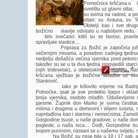
Pomoćnice kršćana u Ore
svetištu uz glavni oltar,
su svima na radost, a p
oltari: sv. Antuna, sv.
Obitelji kao i sve drug
božićno slavlje odvijalo u najboljem redu. 
Player.
bilo svečano: kitili su se borovi, pravile j
spravljale slastice…
Priprava za Božić je započela još u
večernjim misama, a posebno zadnjeg tjedna,
nedjelju došašća većina vjernika pred petoric
također su se u ta dva tjedna ispovjedili starci
(njih tridesetak), u obiteljskim domovima. N
kršćana vježbao je božićne skladbe uz svi
Stanković.
Iako je kišovito vrijeme na Badnjak pri
Polnoćke, ipak je sve proteklo lijepo i skla
broja vjernika, osobito mlađih. Oduševljeno 
pjesme. Župnik don Marko je svima čestitao
milima i dragima u domovini i diljem svijeta,
najmlađima kao i starima i nemoćnima. Zamolio 
Gospodine Isuse, u naše gradove, u naše domo
poglede, u naša srca… Dođi, Gospodine Isu
tvojom puninom, nastani se u našemu svijetu,
Na Božić su mise bile u 10 i 17 sati, a l