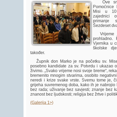
Ove smo n
Pomoćnice k
Misi u 10 
zajednici 
primanje s
Šezdeset dva
Vrijeme je 
prohladno. 
Vjernika u c
školske dje
također.
Župnik don Marko je na početku sv. Mise 
posebno kandidate za sv. Potvrdu i ukazao o
živimo. „Svako vrijeme nosi svoje breme“, rekao
bremenito mnogim stvarima, osobito negativnim
neredi i krize svake vrste. Svemu tome je, č
grijeha suvremenog doba, kako ih je nabroji
bez rada; uživanje bez savjesti; znanje bez k
znanost bez ljudskosti; religija bez žrtve i polit
(Galerija 1>)