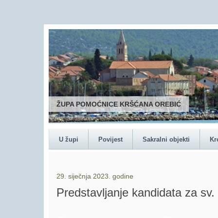
ŽUPA POMOĆNICE KRŠĆANA OREBIĆ
U župi
Povijest
Sakralni objekti
Kr
29. siječnja 2023. godine
Predstavljanje kandidata za sv.