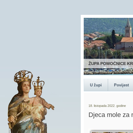
ŽUPA POMOĆNICE K
U župi
Povijest
18. listopada 2022. godine
Djeca mole za m