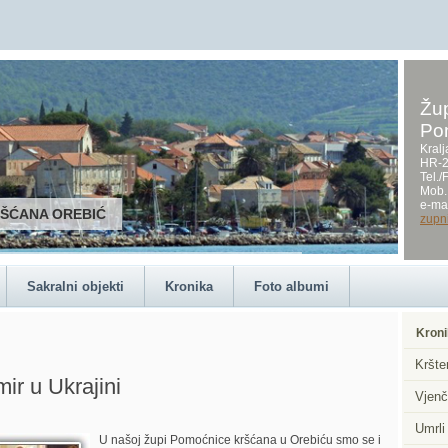
Žup
Po
Kralj
HR-2
Tel.
Mob.
e-mai
RŠĆANA OREBIĆ
zupn
Sakralni objekti
Kronika
Foto albumi
Kroni
Kršte
ir u Ukrajini
Vjenč
Umrli
U našoj župi Pomoćnice kršćana u Orebiću smo se i