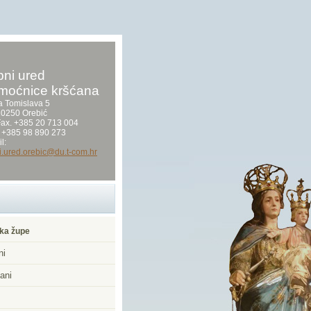
ni ured
moćnice kršćana
a Tomislava 5
0250 Orebić
/Fax. +385 20 713 004
 +385 98 890 273
l:
i.ured.orebic@du.t-com.hr
ka župe
ni
ani