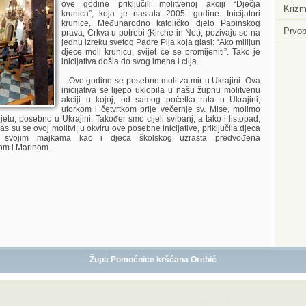
ove godine priključili molitvenoj akciji “Dječja
Krizm
krunica”, koja je nastala 2005. godine. Inicijatori
krunice, Međunarodno katoličko djelo Papinskog
Prvop
prava, Crkva u potrebi (Kirche in Not), pozivaju se na
jednu izreku svetog Padre Pija koja glasi: “Ako milijun
djece moli krunicu, svijet će se promijeniti”. Tako je
inicijativa došla do svog imena i cilja.
Ove godine se posebno moli za mir u Ukrajini. Ova
inicijativa se lijepo uklopila u našu župnu molitvenu
akciji u kojoj, od samog početka rata u Ukrajini,
utorkom i četvrtkom prije večernje sv. Mise, molimo
vijetu, posebno u Ukrajini. Također smo cijeli svibanj, a tako i listopad,
as su se ovoj molitvi, u okviru ove posebne inicijative, priključila djeca
a svojim majkama kao i djeca školskog uzrasta predvođena
vom i Marinom.
Župa Pomoćnice kršćana Orebić