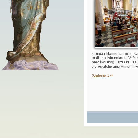
krunici i litanije za mir u s
molili na istu nakanu. Večer
predškolskog uzrasti s
vjeroučiteljicama Anitom, I
(Galerija 1>)