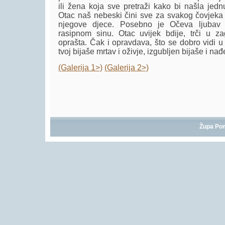
ili žena koja sve pretraži kako bi našla jedn
Otac naš nebeski čini sve za svakog čovjeka
njegove djece. Posebno je Očeva ljubav
rasipnom sinu. Otac uvijek bdije, trči u zag
oprašta. Čak i opravdava, što se dobro vidi u 
tvoj bijaše mrtav i oživje, izgubljen bijaše i nađ
(Galerija 1>)
(Galerija 2>)
Župa Po