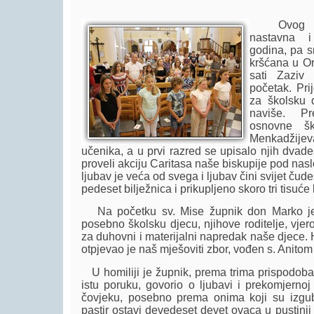
Ovog tje
nastavna i
godina, pa 
kršćana u Or
sati Zaziv
početak. Pri
za školsku 
naviše. Pr
osnovne š
Menkadžije
učenika, a u prvi razred se upisalo njih dvad
proveli akciju Caritasa naše biskupije pod nas
ljubav je veća od svega i ljubav čini svijet čud
pedeset bilježnica i prikupljeno skoro tri tisuće
Na početku sv. Mise župnik don Marko je 
posebno školsku djecu, njihove roditelje, vjerou
za duhovni i materijalni napredak naše djece.
otpjevao je naš mješoviti zbor, vođen s. Anito
U homiliji je župnik, prema trima prispodoba
istu poruku, govorio o ljubavi i prekomjerno
čovjeku, posebno prema onima koji su izgublj
pastir ostavi devedeset devet ovaca u pustinji i