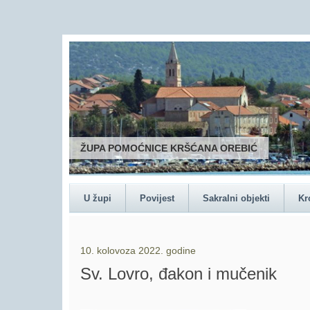
ŽUPA POMOĆNICE KRŠĆANA OREBIĆ
U župi
Povijest
Sakralni objekti
Kr
10. kolovoza 2022. godine
Sv. Lovro, đakon i mučenik