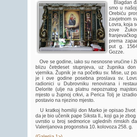
Blagdan đak
smo u našoj
Orebiću pros
zavjetnom sv
Lovra, koja s
zove Žuko
franjevačko
prema zapad
put g. 1564.
Gozze.
Ove se godine, iako su nesnosne vrućine i ž
blizu četrdeset stupnjeva, uz župnika don
vjernika. Župnik je na početku sv. Mise, uz po
je i ove godine posebna proslava sv. Lovra
radionici u Dubrovniku renovirana i resta
Delorite (ulje na platnu nepoznatog majstor
mjesto u župnoj crkvi, a Perica Tolj je izradio
postavio na njezino mjesto.
U kratkoj homiliji don Marko je opisao život
da je bio učenik pape Siksta II., koji ga je zbo
uvrstio u broj sedmorice uglednih rimskih đ
Valerijanova progonstva 10. kolovoza 258. g.
(Galerija 1>)