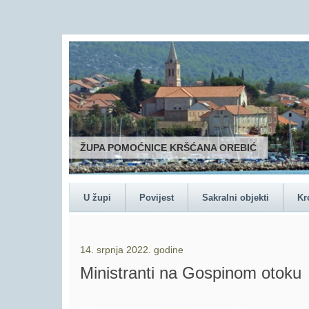
ŽUPA POMOĆNICE KRŠĆANA OREBIĆ
U župi
Povijest
Sakralni objekti
Kr
14. srpnja 2022. godine
Ministranti na Gospinom otoku