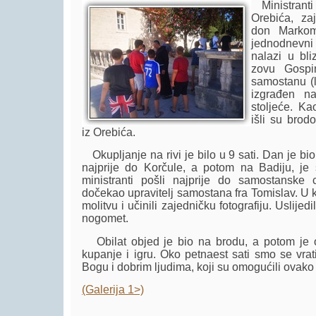
Ministranti
Orebića, za
don Markom
jednodnevni 
nalazi u bli
zovu Gospi
samostanu (la
izgrađen n
stoljeće. Ka
išli su brod
iz Orebića.
Okupljanje na rivi je bilo u 9 sati. Dan je bi
najprije do Korčule, a potom na Badiju, je 
ministranti pošli najprije do samostanske 
dočekao upravitelj samostana fra Tomislav. U ka
molitvu i učinili zajedničku fotografiju. Uslijed
nogomet.
Obilat objed je bio na brodu, a potom je 
kupanje i igru. Oko petnaest sati smo se vrat
Bogu i dobrim ljudima, koji su omogućili ovako li
(Galerija 1>)