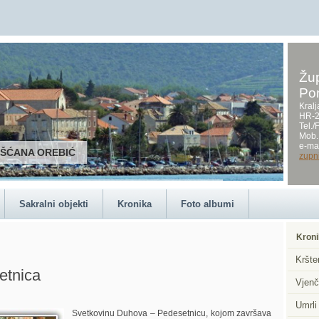
Žup
Po
Kralj
HR-2
Tel.
Mob.
e-mai
RŠĆANA OREBIĆ
zupn
Sakralni objekti
Kronika
Foto albumi
Kroni
Kršte
etnica
Vjenč
Umrli
Svetkovinu Duhova – Pedesetnicu, kojom završava