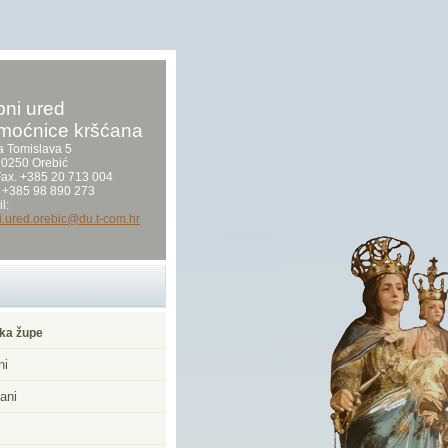
ni ured
moćnice kršćana
a Tomislava 5
0250 Orebić
/Fax. +385 20 713 004
 +385 98 890 273
l:
i.ured.orebic@du.t-com.hr
ka župe
ni
ani