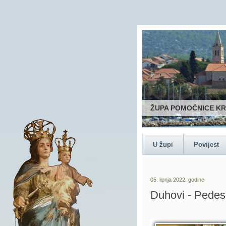
ŽUPA POMOĆNICE K
U župi
Povijest
05. lipnja 2022. godine
Duhovi - Pedes