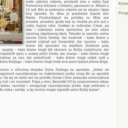
sveto uskrsno vrijeme, proslavili smo u našoj župi
Krizm
Pomoćnice kršćana u Orebiću, pjevanom sv. Misom u
10 sati. Bilo je prekrasno vrijeme pa se okupio i lijepi
Prvop
broj vjernika. Sv. Misu je predmolio župnik don
Marko. Pozdravljajući na početku sv. Mise sve
prisutne, posebno goste koji su možda po prvi put u
našoj župnoj crkvi, čestitao je rođendan Crkve, pa
tako i rođendan svima vjernicima, jer smo udovi
njezinog otajstvenog tijela. Također je zamolio svima
darove Duha Svetog: dar mudrosti – kako bismo u
radosti izabrali put Gospodnji; dar razuma – kako
bismo bili sposobni na vlastitom životnom putu
ar savjeta – kako bismo mogli biti otvoreni za Božja nadahnuća; dar
svjedočiti vjeru u svakoj prilici života; dar znanja – kako bismo mogli
izabrao za nas; dar pobožnosti – kako bismo mogli uvijek rasti u
 straha Božjega – kako bismo mogli imati srce puno ljubavi prema Bogu.
vorio o učincima dolaska Duha Svetoga na apostole. „Jedan od
mogućnost razumijevanja na materinskom jeziku onog što su apostoli
u. Na taj se način već na početku života Crkve pokazala univerzalnost
 su čuli i svi razumjeli. Papa u miru, Benedikt XVI je svojevremeno rekao
ljubav, razumije i omogućuje razumijevanje jezika, daje jedinstvo u
đu neba i zemlje, a taj most je mogla izgraditi samo Božja ljubav“.