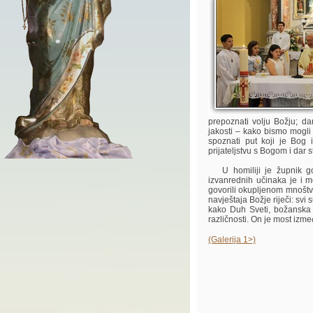
prepoznati volju Božju; d
jakosti – kako bismo mogli 
spoznati put koji je Bog 
prijateljstvu s Bogom i dar
U homiliji je župnik go
izvanrednih učinaka je i 
govorili okupljenom mnoštv
navještaja Božje riječi: svi
kako Duh Sveti, božanska 
različnosti. On je most izme
(Galerija 1>)