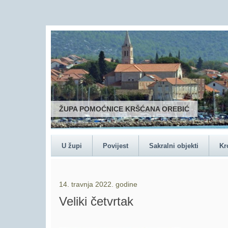
ŽUPA POMOĆNICE KRŠĆANA OREBIĆ
U župi
Povijest
Sakralni objekti
Kr
14. travnja 2022. godine
Veliki četvrtak