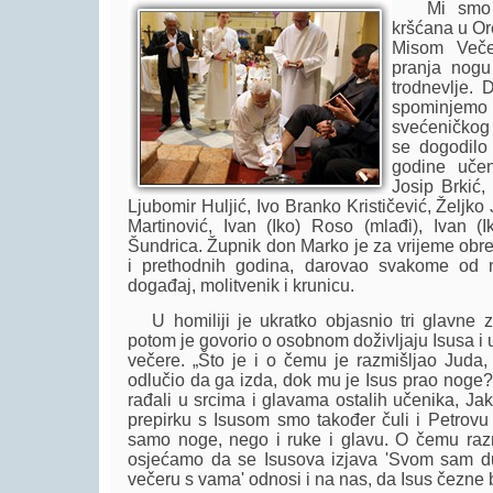
Mi smo u 
kršćana u Or
Misom Veče
pranja nogu
trodnevlje. 
spominjemo
svećeničkog r
se dogodilo 
godine učen
Josip Brkić,
Ljubomir Huljić, Ivo Branko Krističević, Željko 
Martinović, Ivan (Iko) Roso (mlađi), Ivan (Ik
Šundrica. Župnik don Marko je za vrijeme obre
i prethodnih godina, darovao svakome od 
događaj, molitvenik i krunicu.
U homiliji je ukratko objasnio tri glavne z
potom je govorio o osobnom doživljaju Isusa i 
večere. „Što je i o čemu je razmišljao Juda, 
odlučio da ga izda, dok mu je Isus prao noge? 
rađali u srcima i glavama ostalih učenika, Jak
prepirku s Isusom smo također čuli i Petrovu
samo noge, nego i ruke i glavu. O čemu raz
osjećamo da se Isusova izjava 'Svom sam d
večeru s vama' odnosi i na nas, da Isus čezne 