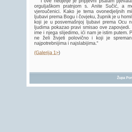
I ove nedjelje je pripjevni psalam pjevala 
orguljaškom pratnjom s. Anite Sučić, a mol
vjeroučenici. Kako je tema ovonedjeljnih mi
ljubavi prema Bogu i čovjeku, župnik je u homil
koji je u posvemašnjoj ljubavi prema Ocu 
ljudima pokazao pravi smisao ove zapovjedi.
ime i njega slijedimo, ići nam je istim putem. P
ne želi živjeti polovično i koji je spreman
najpotrebnijima i najslabijima.“
(Galerija 1>
)
Župa Po