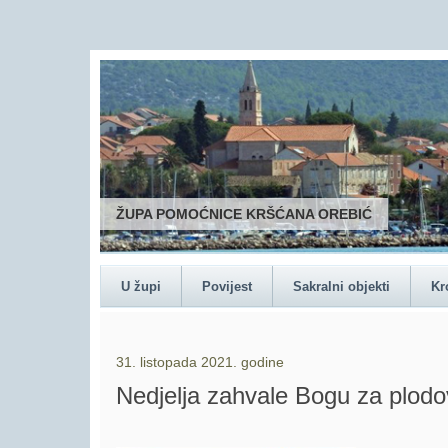
ŽUPA POMOĆNICE KRŠĆANA OREBIĆ
U župi
Povijest
Sakralni objekti
Kr
31. listopada 2021. godine
Nedjelja zahvale Bogu za plodo