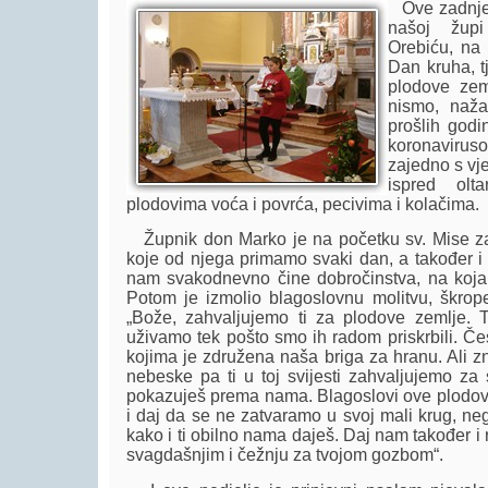
Ove zadnje n
našoj žup
Orebiću, na 
Dan kruha, t
plodove zem
nismo, nažal
prošlih godi
koronavirus
zajedno s vje
ispred olta
plodovima voća i povrća, pecivima i kolačima.
Župnik don Marko je na početku sv. Mise z
koje od njega primamo svaki dan, a također i 
nam svakodnevno čine dobročinstva, na koja
Potom je izmolio blagoslovnu molitvu, škrop
„Bože, zahvaljujemo ti za plodove zemlje. 
uživamo tek pošto smo ih radom priskrbili. Č
kojima je združena naša briga za hranu. Ali z
nebeske pa ti u toj svijesti zahvaljujemo za
pokazuješ prema nama. Blagoslovi ove plodove 
i daj da se ne zatvaramo u svoj mali krug, ne
kako i ti obilno nama daješ. Daj nam također i
svagdašnjim i čežnju za tvojom gozbom“.