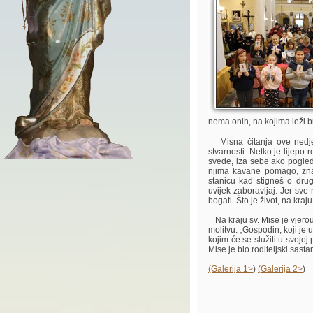
nema onih, na kojima leži 
Misna čitanja ove nedjel
stvarnosti. Netko je lijepo
svede, iza sebe ako pogled 
njima kavane pomago, znaj
stanicu kad stigneš o dru
uvijek zaboravljaj. Jer sve 
bogati. Što je život, na kraju
Na kraju sv. Mise je vjerou
molitvu: „Gospodin, koji je 
kojim će se služiti u svojoj
Mise je bio roditeljski sasta
(Galerija 1>
)
(Galerija 2>
)