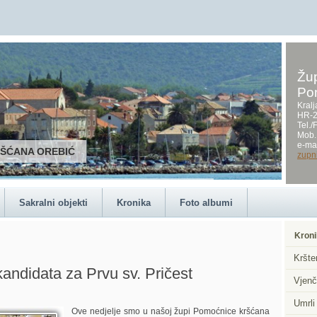
Žup
Po
Kralj
HR-2
Tel.
Mob.
e-mai
RŠĆANA OREBIĆ
zupn
Sakralni objekti
Kronika
Foto albumi
Kroni
Kršte
kandidata za Prvu sv. Pričest
Vjenč
Umrli
Ove nedjelje smo u našoj župi Pomoćnice kršćana