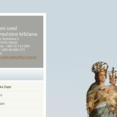
ni ured
moćnice kršćana
a Tomislava 5
0250 Orebić
/Fax. +385 20 713 004
 +385 98 890 273
l:
i.ured.orebic@du.t-com.hr
ka župe
ni
ani