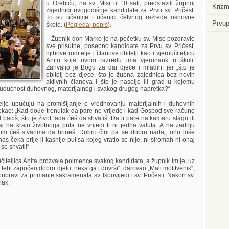
u Orebiću, na sv. Misi u 10 sati, predstavili župnoj
Krizm
zajednici ovogodišnje kandidate za Prvu sv. Pričest.
To su učenice i učenici četvrtog razreda osnovne
Prvop
škole. (
Pogledaj popis
).
Župnik don Marko je na početku sv. Mise pozdravio
sve prisutne, posebno kandidate za Prvu sv. Pričest,
njihove roditelje i članove obitelji kao i vjeroučiteljicu
Anitu koja ovom razredu ima vjeronauk u školi.
Zahvalio je Bogu za dar djece i mladih, jer „što je
obitelj bez djece, što je župna zajednica bez novih
aktivnih članova i što je naselje ili grad u kojemu
budućnost duhovnog, materijalnog i svakog drugog napretka?“
je upućuju na promišljanje o vrednovanju materijalnih i duhovnih
 rekao: „Kad dođe trenutak da pare ne vrijede i kad Gospod sve račune
baciš, što je život tada ćeš da shvatiš. Da li pare na kamaru slago ili
 na kraju životnoga puta ne vrijedi ti ni jedna valuta. A na zadnju
gim ćeš stvarima da brineš. Dobro čini pa se dobru nadaj, ono loše
nas čeka prije il kasnije put sa kojeg vratio se nije, ni siromah ni onaj
 se shvati!“
čiteljica Anita prozvala poimence svakog kandidata, a župnik im je, uz
u tebi započeo dobro djelo, neka ga i dovrši“, darovao „Mali molitvenik“,
 pripravi za primanje sakramenata sv. Ispovijedi i sv. Pričesti. Nakon sv.
nak.