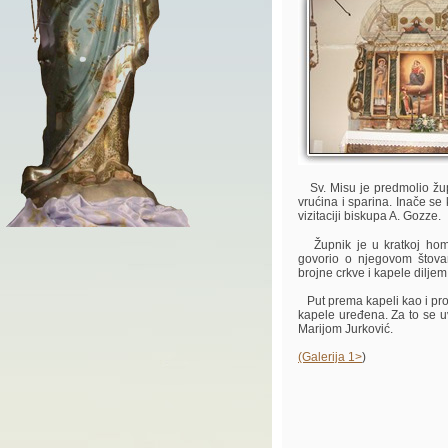
Sv. Misu je predmolio župn
vrućina i sparina. Inače se
vizitaciji biskupa A. Gozze.
Župnik je u kratkoj homil
govorio o njegovom štova
brojne crkve i kapele diljem
Put prema kapeli kao i pros
kapele uređena. Za to se u
Marijom Jurković.
(Galerija 1>
)