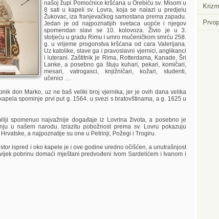
našoj župi Pomoćnice kršćana u Orebiću sv. Misom u
Krizm
8 sati u kapeli sv. Lovra, koja se nalazi u predjelu
Žukovac, iza franjevačkog samostana prema zapadu.
Prvop
Jedan je od najpoznatijih svetaca uopće i njegov
spomendan slavi se 10. kolovoza. Živio je u 3.
stoljeću u gradu Rimu i umro mučeničkom smrću 258.
g. u vrijeme progonstva kršćana od cara Valerijana.
Uz katolike, slave ga i pravoslavni vjernici, anglikanci
i luterani. Zaštitnik je Rima, Rotterdama, Kanade, Šri
Lanke, a posebno ga štuju kuhari, pekari, komičari,
mesari, vatrogasci, knjižničari, kožari, studenti,
učenici …
ik don Marko, uz ne baš veliki broj vjernika, jer je ovih dana velika
 kapela spominje prvi put g. 1564. u svezi s bratovštinama, a g. 1625 u
iji spomenuo najvažnije događaje iz Lovrina života, a posebno je
nju u našem narodu. Izrazitu pobožnost prema sv. Lovru pokazuju
 Hrvatske, a najpoznatije su one u Petrinji, Požegi i Trogiru.
tor ispred i oko kapele je i ove godine uredno očišćen, a unutrašnjost
vijek pobrinu domaći mještani predvođeni Ivom Sardelićem i Ivanom i