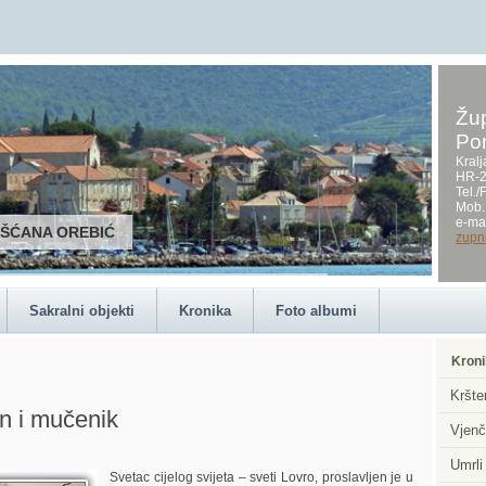
Žup
Po
Kralj
HR-2
Tel.
Mob.
e-mai
RŠĆANA OREBIĆ
zupn
Sakralni objekti
Kronika
Foto albumi
Kroni
Kršte
n i mučenik
Vjenč
Umrli
Svetac cijelog svijeta – sveti Lovro, proslavljen je u