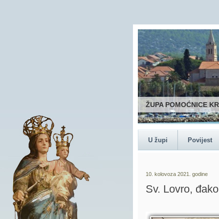
ŽUPA POMOĆNICE K
U župi
Povijest
10. kolovoza 2021. godine
Sv. Lovro, đako