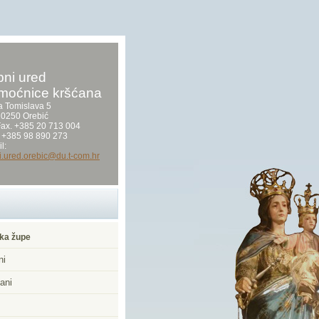
ni ured
moćnice kršćana
a Tomislava 5
0250 Orebić
/Fax. +385 20 713 004
 +385 98 890 273
l:
i.ured.orebic@du.t-com.hr
ka župe
ni
ani