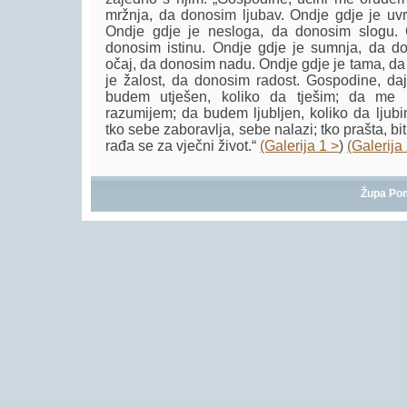
mržnja, da donosim ljubav. Ondje gdje je uv
Ondje gdje je nesloga, da donosim slogu. 
donosim istinu. Ondje gdje je sumnja, da do
očaj, da donosim nadu. Ondje gdje je tama, da
je žalost, da donosim radost. Gospodine, da
budem utješen, koliko da tješim; da me r
razumijem; da budem ljubljen, koliko da ljubim
tko sebe zaboravlja, sebe nalazi; tko prašta, bi
rađa se za vječni život.“
(Galerija 1 >
)
(Galerija
Župa Po