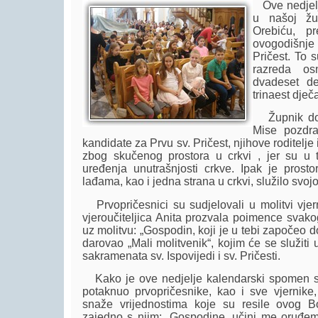
Ove nedjelje
u našoj žu
Orebiću, pr
ovogodišnj
Pričest. To 
razreda o
dvadeset de
trinaest dječ
Župnik don
Mise pozdra
kandidate za Prvu sv. Pričest, njihove roditelje i
zbog skučenog prostora u crkvi , jer su u t
uređenja unutrašnjosti crkve. Ipak je prosto
lađama, kao i jedna strana u crkvi, služilo svojoj
Prvopričesnici su sudjelovali u molitvi vjern
vjeroučiteljica Anita prozvala poimence svako
uz molitvu: „Gospodin, koji je u tebi započeo do
darovao „Mali molitvenik“, kojim će se služiti 
sakramenata sv. Ispovijedi i sv. Pričesti.
Kako je ove nedjelje kalendarski spomen sv
potaknuo prvopričesnike, kao i sve vjernike,
snaže vrijednostima koje su resile ovog 
zajedno s njim: „Gospodine, učini me oruđem