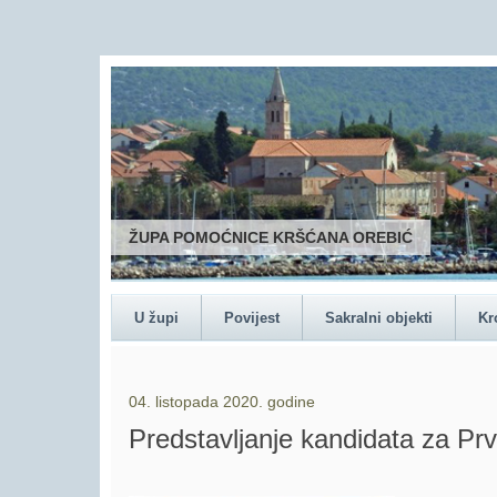
ŽUPA POMOĆNICE KRŠĆANA OREBIĆ
U župi
Povijest
Sakralni objekti
Kr
04. listopada 2020. godine
Predstavljanje kandidata za Prv