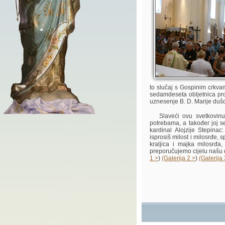
to slučaj s Gospinim crkv
sedamdeseta obljetnica pr
uznesenje B. D. Marije dušo
Slaveći ovu svetkovinu 
potrebama, a također joj s
kardinal Alojzije Stepina
isprosiš milost i milosrđe, 
kraljica i majka milosrđa,
preporučujemo cijelu našu 
1 >
)
(Galerija 2 >
)
(Galerija 