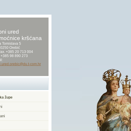
ni ured
moćnice kršćana
a Tomislava 5
0250 Orebić
/Fax. +385 20 713 004
 +385 98 890 273
l:
i.ured.orebic@du.t-com.hr
ka župe
ni
ani