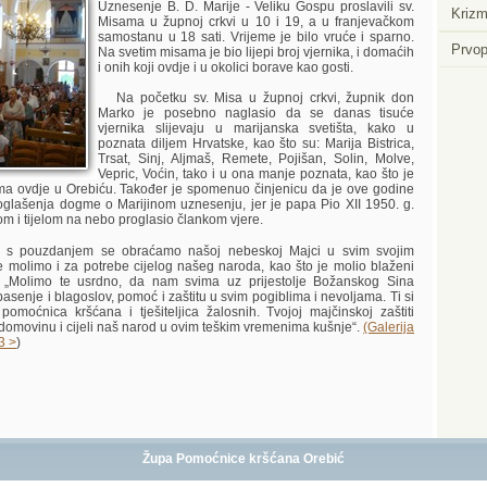
Uznesenje B. D. Marije - Veliku Gospu proslavili sv.
Krizm
Misama u župnoj crkvi u 10 i 19, a u franjevačkom
samostanu u 18 sati. Vrijeme je bilo vruće i sparno.
Prvop
Na svetim misama je bio lijepi broj vjernika, i domaćih
i onih koji ovdje i u okolici borave kao gosti.
Na početku sv. Misa u župnoj crkvi, župnik don
Marko je posebno naglasio da se danas tisuće
vjernika slijevaju u marijanska svetišta, kako u
poznata diljem Hrvatske, kao što su: Marija Bistrica,
Trsat, Sinj, Aljmaš, Remete, Pojišan, Solin, Molve,
Vepric, Voćin, tako i u ona manje poznata, kao što je
ama ovdje u Orebiću. Također je spomenuo činjenicu da je ove godine
oglašenja dogme o Marijinom uznesenju, jer je papa Pio XII 1950. g.
m i tijelom na nebo proglasio člankom vjere.
s pouzdanjem se obraćamo našoj nebeskoj Majci u svim svojim
e molimo i za potrebe cijelog našeg naroda, kao što je molio blaženi
c: „Molimo te usrdno, da nam svima uz prijestolje Božanskog Sina
spasenje i blagoslov, pomoć i zaštitu u svim pogiblima i nevoljama. Ti si
 pomoćnica kršćana i tješiteljica žalosnih. Tvojoj majčinskoj zaštiti
domovinu i cijeli naš narod u ovim teškim vremenima kušnje“.
(Galerija
3 >
)
Župa Pomoćnice kršćana Orebić