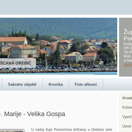
Žup
Po
Kralj
HR-2
Tel.
Mob.
e-mai
RŠĆANA OREBIĆ
zupn
Sakralni objekti
Kronika
Foto albumi
Kroni
Kršte
. Marije - Velika Gospa
Vjenč
Umrli
U našoj župi Pomoćnice kršćana u Orebiću smo