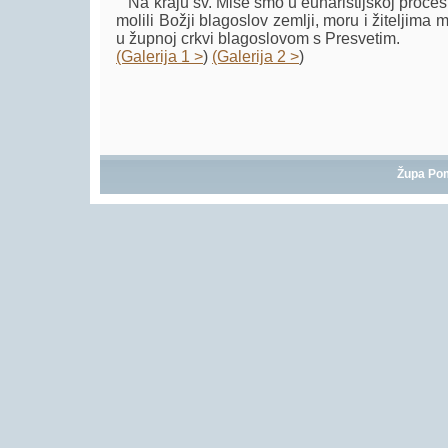
Na kraju sv. Mise smo u euharistijskoj procesi
molili Božji blagoslov zemlji, moru i žiteljima m
u župnoj crkvi blagoslovom s Presvetim.
(Galerija 1 >
)
(Galerija 2 >
)
Župa Po