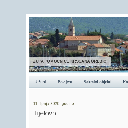
ŽUPA POMOĆNICE KRŠĆANA OREBIĆ
U župi
Povijest
Sakralni objekti
Kr
11. lipnja 2020. godine
Tijelovo