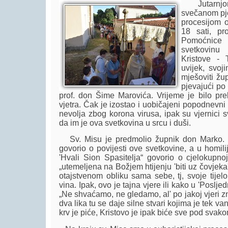
Jutarnjom
svečanom pj
procesijom 
18 sati, pr
Pomoćnic
svetkovinu
Kristove - T
uvijek, svoj
mješoviti žu
pjevajući po
prof. don Šime Marovića. Vrijeme je bilo prel
vjetra. Čak je izostao i uobičajeni popodnevni
nevolja zbog korona virusa, ipak su vjernici
da im je ova svetkovina u srcu i duši.
Sv. Misu je predmolio župnik don Marko. N
govorio o povijesti ove svetkovine, a u homili
'Hvali Sion Spasitelja“ govorio o cjelokupnoj
„utemeljena na Božjem htijenju 'biti uz čovjeka'
otajstvenom obliku sama sebe, tj, svoje tijelo
vina. Ipak, ovo je tajna vjere ili kako u 'Poslje
„Ne shvaćamo, ne gledamo, al' po jakoj vjeri z
dva lika tu se daje silne stvari kojima je tek van
krv je piće, Kristovo je ipak biće sve pod svako