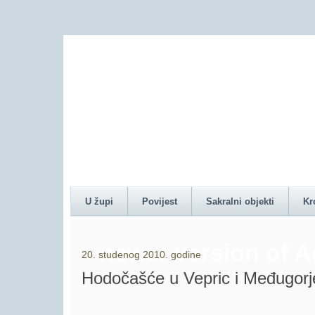
Content on this pag
U župi
Povijest
Sakralni objekti
Kr
newer version of 
20. studenog 2010. godine
Hodočašće u Vepric i Međugorj