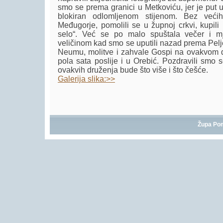
smo se prema granici u Metkoviću, jer je put 
blokiran odlomljenom stijenom. Bez već
Međugorje, pomolili se u župnoj crkvi, kupili k
selo“. Već se po malo spuštala večer i m
veličinom kad smo se uputili nazad prema Pelj
Neumu, molitve i zahvale Gospi na ovakvom da
pola sata poslije i u Orebić. Pozdravili sm
ovakvih druženja bude što više i što češće.
Galerija slika:>>
Župa Po