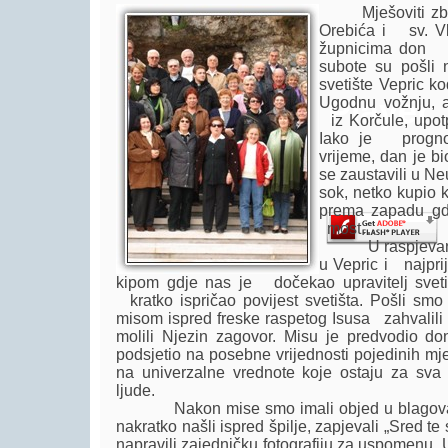
Mješoviti zbor
Orebića i sv. Vl
župnicima don 
subote su pošli
svetište Vepric 
Player.
Ugodnu vožnju, 
iz Korčule, upotp
Iako je prognoz
vrijeme, dan je b
se zaustavili u Ne
sok, netko kupio 
prema zapadu gdje
most…
U raspjevanom 
u Vepric i najprij
kipom gdje nas je dočekao upravitelj svetiš
kratko ispričao povijest svetišta. Pošli s
misom ispred freske raspetog Isusa zahvalili 
molili Njezin zagovor. Misu je predvodio don
podsjetio na posebne vrijednosti pojedinih mje
na univerzalne vrednote koje ostaju za sva
ljude.
Nakon mise smo imali objed u blagovaoni
nakratko našli ispred špilje, zapjevali „Sred te
napravili zajedničku fotografiju za uspomenu. 