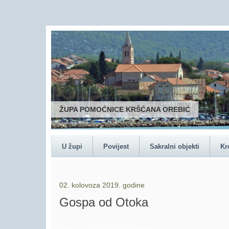
ŽUPA POMOĆNICE KRŠĆANA OREBIĆ
U župi
Povijest
Sakralni objekti
Kr
02. kolovoza 2019. godine
Gospa od Otoka