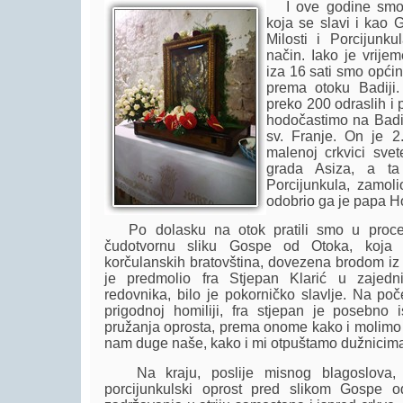
I ove godine smo 
koja se slavi i kao
Milosti i Porcijunku
način. Iako je vrije
iza 16 sati smo opći
prema otoku Badiji
preko 200 odraslih i
hodočastimo na Badij
sv. Franje. On je 2
malenoj crkvici sve
grada Asiza, a ta
Porcijunkula, zamoli
odobrio ga je papa Ho
Po dolasku na otok pratili smo u proces
čudotvornu sliku Gospe od Otoka, koja je
korčulanskih bratovština, dovezena brodom iz K
je predmolio fra Stjepan Klarić u zajedn
redovnika, bilo je pokorničko slavlje. Na po
prigodnoj homiliji, fra stjepan je posebno 
pružanja oprosta, prema onome kako i molimo u
nam duge naše, kako i mi otpuštamo dužnicima
Na kraju, poslije misnog blagoslova, 
porcijunkulski oprost pred slikom Gospe 