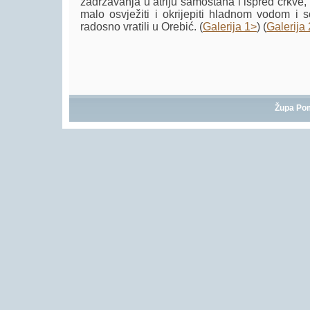
zadržavanja u atriju samostana i ispred crkve, 
malo osvježiti i okrijepiti hladnom vodom i
radosno vratili u Orebić. (
Galerija 1>
) (
Galerija
Župa Po