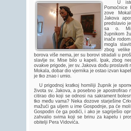
U istočn
Pomoćnice k
zove Mokal
Jakova apos
predslavio j
sa o. Mih
župnikom žu
inače rodom 
mogla slavit
zbog velike
borova više nema, jer su borovi stradali u pro
slavlje sv. Mise bilo u kapeli. Ipak, zbog ne
ovakve prigode, jer sv. Jakova dođu proslaviti r
Mokala, dobar dio vjernika je ostao izvan kape
je tko znao i umio.
U prigodnoj kratkoj homiliji župnik je spome
života sv. Jakova, a posebno je apostrofirao 
citirao dio koji se odnosi na sakrament boles
tko među vama? Neka dozove starješine Crk
mažući ga uljem u ime Gospodnje, pa će molit
Gospodin će ga podići, i ako je sagriješio opr
zahvalio svima koji se brinu za kapelu i pr
obitelji Pera Vidovića.