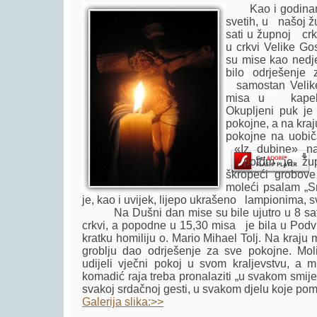
Kao i godinama 
svetih, u našoj žu
sati u župnoj cr
u crkvi Velike G
su mise kao nedj
Player.
bilo odrješenje
samostan Velike
misa u kapeli 
Okupljeni puk j
pokojne, a na kraj
pokojne na uobič
«Iz dubine» na 
potom je župni
škropeći grobo
moleći psalam „S
je, kao i uvijek, lijepo ukrašeno lampionima, s
Na Dušni dan mise su bile ujutro u 8 sati
crkvi, a popodne u 15,30 misa je bila u Podvl
kratku homiliju o. Mario Mihael Tolj. Na kraju
groblju dao odrješenje za sve pokojne. Mo
udijeli vječni pokoj u svom kraljevstvu, a
komadić raja treba pronalaziti „u svakom smiješ
svakoj srdačnoj gesti, u svakom djelu koje po
Galerija slika:>>