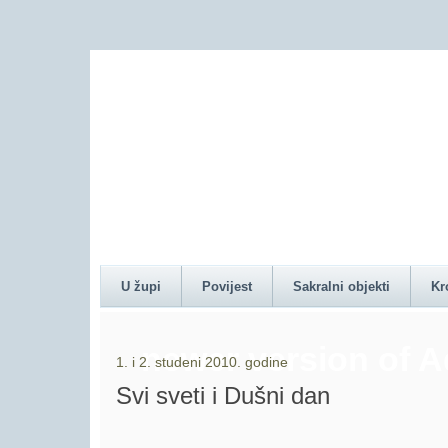
Content on this pag
U župi
Povijest
Sakralni objekti
Kr
newer version of 
1. i 2. studeni 2010. godine
Svi sveti i Dušni dan