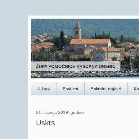
ŽUPA POMOĆNICE KRŠĆANA OREBIĆ
U župi
Povijest
Sakralni objekti
Kr
21. travnja 2019. godine
Uskrs