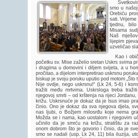
Svetkovinu
smo u našoj
Orebiću pros
sati. Vrijeme
tjednu, bil
Misama sudje
Naš mješovi
lijepim pjev
uzveličao sla
Kao i običn
početku sv. Mise zaželio sretan Uskrs svima pr
i dragima u domovini i diljem svijeta, a u hom
pročitao, a dijelom interpretirao uskrsnu poru
biskup je svoju poruku uputio pod motom „Što 
Nije ovdje, nego uskrsnu!“ (Lk 24, 5-6) i kons
tražiti među mrtvima. Uskrsloga treba tražiti
njegovoj smrti – od krštenja na rijeci Jordanu,
križu. Uskrsnuće je dokaz da je Isus imao pra
činio. Ono je dokaz da sva njegova djela, sve
nas ljubi, o Božjem milosrđu koje nema gran
Možda se i nama, kao uostalom i njegovim uč
učinilo da je smrću na križu, stratištu za r
onom dobrom što je govorio i činio, da je sve
smo se nadali (usp. Lk 24, 11) bila iluzija, u