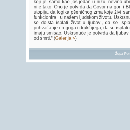
koji je, samo kao još jedan u nizu, nevino ub
nije tako. Ono je potvrda da Govor na gori i B
utopija, da logika pšeničnog zrna koje živi sa
funkcionira i u našem ljudskom životu. Uskrsn
se doista isplati život u ljubavi, da se ispla
prihvaćanje drugoga i drukčijega, da se isplati d
imaju smisao. Uskrsnuće je potvrda da ljubav 
od smrti.“ (
Galerija >
)
Župa Po