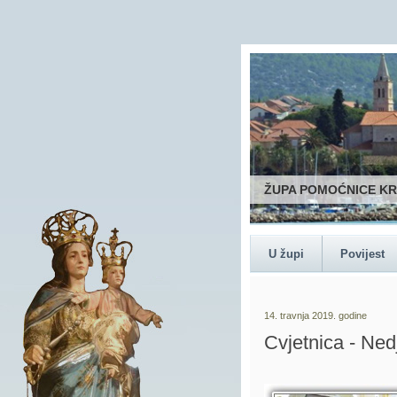
ŽUPA POMOĆNICE K
U župi
Povijest
14. travnja 2019. godine
Cvjetnica - Ned