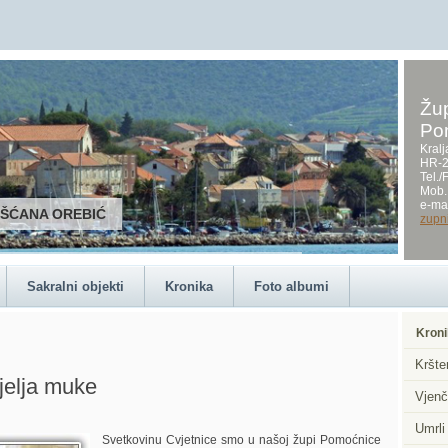
Žup
Po
Kralj
HR-2
Tel.
Mob.
e-mai
RŠĆANA OREBIĆ
zupn
Sakralni objekti
Kronika
Foto albumi
Kroni
Kršte
jelja muke
Vjenč
Umrli
Svetkovinu Cvjetnice smo u našoj župi Pomoćnice