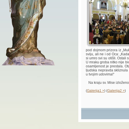
pod dojmom prizora iz „Muke
sviju, ali ne i od Oca: „Kad
si umro svi su otišli. Ostali 
U mraku groba nitko nije bi
osamljenost je prestala. Ot
ljudska nepravda skliznula 
u tvojim udovima!“
Na kraju sv. Mise izloženo 
(
Galerija1 >
) (
Galerija2 >
)