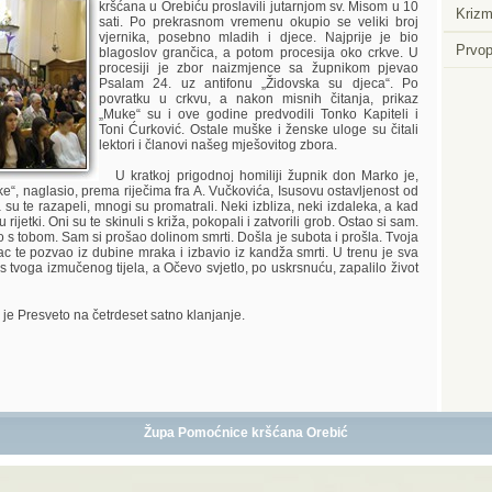
kršćana u Orebiću proslavili jutarnjom sv. Misom u 10
Krizm
sati. Po prekrasnom vremenu okupio se veliki broj
vjernika, posebno mladih i djece. Najprije je bio
Prvop
blagoslov grančica, a potom procesija oko crkve. U
procesiji je zbor naizmjence sa župnikom pjevao
Psalam 24. uz antifonu „Židovska su djeca“. Po
povratku u crkvu, a nakon misnih čitanja, prikaz
„Muke“ su i ove godine predvodili Tonko Kapiteli i
Toni Ćurković. Ostale muške i ženske uloge su čitali
lektori i članovi našeg mješovitog zbora.
U kratkoj prigodnoj homiliji župnik don Marko je,
“, naglasio, prema riječima fra A. Vučkovića, Isusovu ostavljenost od
a su te razapeli, mnogi su promatrali. Neki izbliza, neki izdaleka, a kad
su rijetki. Oni su te skinuli s križa, pokopali i zatvorili grob. Ostao si sam.
o s tobom. Sam si prošao dolinom smrti. Došla je subota i prošla. Tvoja
ac te pozvao iz dubine mraka i izbavio iz kandža smrti. U trenu je sva
s tvoga izmučenog tijela, a Očevo svjetlo, po uskrsnuću, zapalilo život
je Presveto na četrdeset satno klanjanje.
Župa Pomoćnice kršćana Orebić