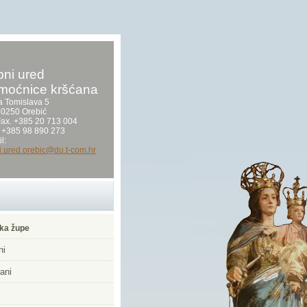
ni ured
moćnice kršćana
a Tomislava 5
0250 Orebić
/Fax. +385 20 713 004
 +385 98 890 273
l:
i.ured.orebic@du.t-com.hr
ka župe
ni
ani