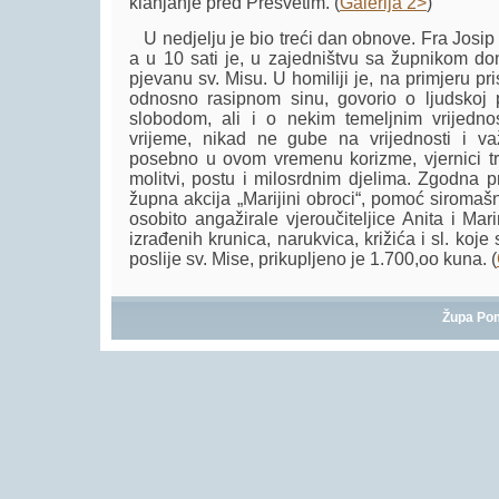
klanjanje pred Presvetim. (
Galerija 2>
)
U nedjelju je bio treći dan obnove. Fra Josip 
a u 10 sati je, u zajedništvu sa župnikom d
pjevanu sv. Misu. U homiliji je, na primjeru 
odnosno rasipnom sinu, govorio o ljudskoj 
slobodom, ali i o nekim temeljnim vrijedno
vrijeme, nikad ne gube na vrijednosti i va
posebno u ovom vremenu korizme, vjernici tr
molitvi, postu i milosrdnim djelima. Zgodna p
župna akcija „Marijini obroci“, pomoć siromašn
osobito angažirale vjeroučiteljice Anita i Ma
izrađenih krunica, narukvica, križića i sl. koje 
poslije sv. Mise, prikupljeno je 1.700,oo kuna. (
Župa Po