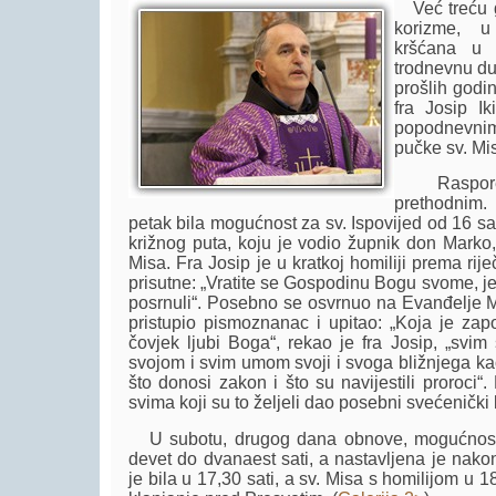
Već treću g
korizme, 
kršćana u O
trodnevnu du
prošlih godi
fra Josip I
popodnevnim
pučke sv. Mis
Raspored 
prethodnim.
petak bila mogućnost za sv. Ispovijed od 16 sa
križnog puta, koju je vodio župnik don Marko,
Misa. Fra Josip je u kratkoj homiliji prema r
prisutne: „Vratite se Gospodinu Bogu svome, j
posrnuli“. Posebno se osvrnuo na Evanđelje M
pristupio pismoznanac i upitao: „Koja je zapo
čovjek ljubi Boga“, rekao je fra Josip, „sv
svojom i svim umom svoji i svoga bližnjega k
što donosi zakon i što su navijestili proroci“
svima koji su to željeli dao posebni svećenički 
U subotu, drugog dana obnove, mogućnost z
devet do dvanaest sati, a nastavljena je nako
je bila u 17,30 sati, a sv. Misa s homilijom u 1