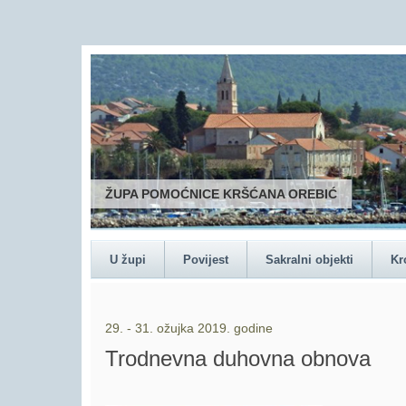
ŽUPA POMOĆNICE KRŠĆANA OREBIĆ
U župi
Povijest
Sakralni objekti
Kr
29. - 31. ožujka 2019. godine
Trodnevna duhovna obnova