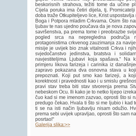
beskorisnih strahova, težiti tome da učine 
Cijela poruka ima četiri dijela, tj. Promicatelj
doba traže Otkupiteljevo lice, Krist uspostavlj
Boga i Potpora mladim Crkvama. Osim što nam
ljubav te nas ujedno poučava da je nova zapov
savršenstva, pa prema tome i preobrazbe svijet
pogled srca na nepregledna područja m
protagonistima crkvenog zauzimanja za naviješ
misije je uvijek bio znak vitalnosti Crkva i nj
svjedočanstvo jedinstva, bratstva i solidarn
navjestiteljima Ljubavi koja spašava.“ Na k
primjeru likova farizeja i carinika iz današn
zapravo pokazana dva osnovna stava u koj
prepoznati. Koji put smo kao farizeji, a koj
korektnost i pravednosti kao i u smislu grešno
pravi stav treba biti stav stvorenja prema Stv
nebeskom Ocu. Ili kako je to netko lijepo izreka
čuo kad si me imenom zazvao, oprosti što si na
predugo čekao. Hvala ti što si me ljubio i kad t
ti se na isti način ljubavlju nisam odužio. Hv
prema sebi uvijek upravljao, oprosti što sam n
posrtao!“
Galerija slika:>>