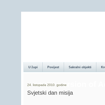
Content on this pag
U župi
Povijest
Sakralni objekti
Kr
newer version of 
24. listopada 2010. godine
Svjetski dan misija