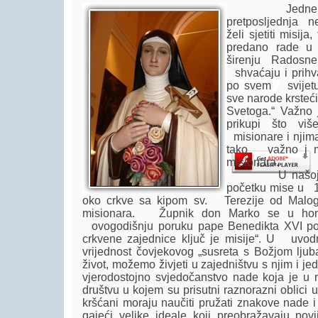
Jedne nedjel
pretposljednja ne
želi sjetiti misij
predano rade u
širenju Radosne
Player.
shvaćaju i prihva
po svem svijetu 
sve narode krsteć
Svetoga.“ Važn
prikupi što viš
misionare i njima 
tako važno i mol
misionara.
U našoj župi
početku mise u 10
oko crkve sa kipom sv. Terezije od Maloga 
misionara. Župnik don Marko se u homi
ovogodišnju poruku pape Benedikta XVI po
crkvene zajednice ključ je misije“. U uvo
vrijednost čovjekovog „susreta s Božjom ljuba
život, možemo živjeti u zajedništvu s njim i jed
vjerodostojno svjedočanstvo nade koja je u 
društvu u kojem su prisutni raznorazni oblici 
kršćani moraju naučiti pružati znakove nade i
gajeći velike ideale koji preobražavaju povije