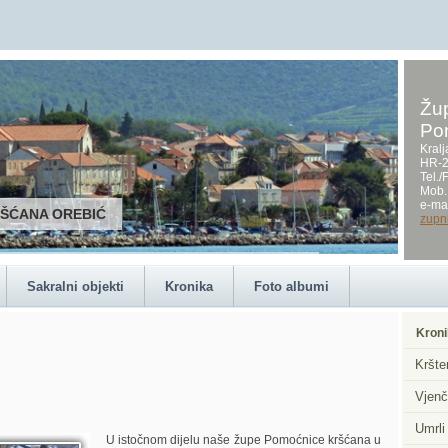
Žup
Po
Kralj
HR-2
Tel.
Mob.
e-mai
RŠĆANA OREBIĆ
zupn
Sakralni objekti
Kronika
Foto albumi
Kroni
Kršte
Vjenč
Umrli
U istočnom dijelu naše župe Pomoćnice kršćana u