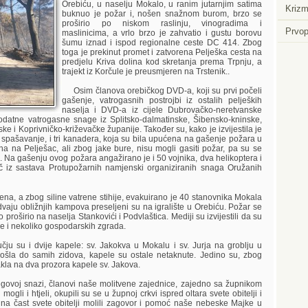
Orebiću, u naselju Mokalo, u ranim jutarnjim satima
Krizm
buknuo je požar i, nošen snažnom burom, brzo se
proširio po niskom raslinju, vinogradima i
Prvop
maslinicima, a vrlo brzo je zahvatio i gustu borovu
šumu iznad i ispod regionalne ceste DC 414. Zbog
toga je prekinut promet i zatvorena Pelješka cesta na
predjelu Kriva dolina kod skretanja prema Trpnju, a
trajekt iz Korčule je preusmjeren na Trstenik..
Osim članova orebičkog DVD-a, koji su prvi počeli
gašenje, vatrogasnih postrojbi iz ostalih peljeških
naselja i DVD-a iz cijele Dubrovačko-neretvanske
odatne vatrogasne snage iz Splitsko-dalmatinske, Šibensko-kninske,
e i Koprivničko-križevačke županije. Također su, kako je izvijestila je
 spašavanje, i tri kanadera, koja su bila upućena na gašenje požara u
a na Pelješac, ali zbog jake bure, nisu mogli gasiti požar, pa su se
ku. Na gašenju ovog požara angažirano je i 50 vojnika, dva helikoptera i
 iz sastava Protupožarnih namjenski organiziranih snaga Oružanih
, a zbog siline vatrene stihije, evakuirano je 40 stanovnika Mokala
 dvaju obližnjih kampova preseljeni su na igralište u Orebiću. Požar se
 proširio na naselja Stankovići i Podvlaštica. Mediji su izvijestili da su
uće i nekoliko gospodarskih zgrada.
u i dvije kapele: sv. Jakokva u Mokalu i sv. Jurja na groblju u
 došla do samih zidova, kapele su ostale netaknute. Jedino su, zbog
akla na dva prozora kapele sv. Jakova.
ovoj snazi, članovi naše molitvene zajednice, zajedno sa župnikom
ogli i htjeli, okupili su se u župnoj crkvi ispred oltara svete obitelji i
na čast svete obitelji molili zagovor i pomoć naše nebeske Majke u