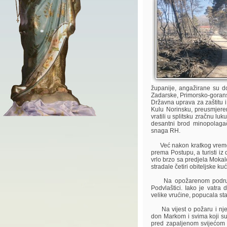
županije, angažirane su d
Zadarske, Primorsko-goransk
Državna uprava za zaštitu i
Kulu Norinsku, preusmjeren
vratili u splitsku zračnu lu
desantni brod minopolagač
snaga RH.
Već nakon kratkog vremena
prema Postupu, a turisti iz
vrlo brzo sa predjela Mokalo
stradale četiri obiteljske k
Na opožarenom području s
Podvlaštici. Iako je vatra
velike vrućine, popucala st
Na vijest o požaru i njeg
don Markom i svima koji su m
pred zapaljenom svijećom 