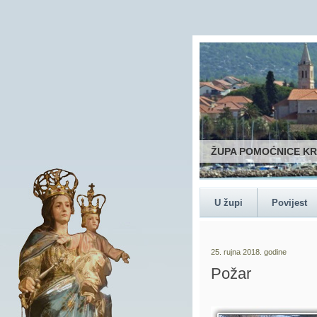
ŽUPA POMOĆNICE K
U župi
Povijest
25. rujna 2018. godine
Požar