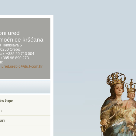
ni ured
moćnice kršćana
a Tomislava 5
0250 Orebić
/Fax. +385 20 713 004
 +385 98 890 273
l:
i.ured.orebic@du.t-com.hr
ka župe
ni
ani