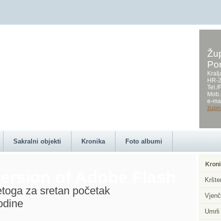
Žup
Po
on this page requires a
Kralj
HR-2
Tel.
Mob.
e-mai
zupn
Sakralni objekti
Kronika
Foto albumi
Kroni
ersion of Adobe Flash
Kršte
toga za sretan početak
Vjenč
odine
Umrli