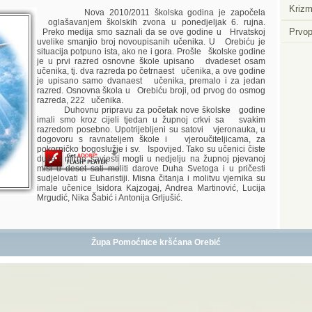
Krizm
Nova 2010/2011 školska godina je započela
oglašavanjem školskih zvona u ponedjeljak 6. rujna.
Prvop
Preko medija smo saznali da se ove godine u Hrvatskoj
uvelike smanjio broj novoupisanih učenika. U Orebiću je
situacija potpuno ista, ako ne i gora. Prošle školske godine
je u prvi razred osnovne škole upisano dvadeset osam
Player.
učenika, tj. dva razreda po četrnaest učenika, a ove godine
je upisano samo dvanaest učenika, premalo i za jedan
razred. Osnovna škola u Orebiću broji, od prvog do osmog
razreda, 222 učenika.
Duhovnu pripravu za početak nove školske godine
imali smo kroz cijeli tjedan u župnoj crkvi sa svakim
razredom posebno. Upotrijebljeni su satovi vjeronauka, u
dogovoru s ravnateljem škole i vjeroučiteljicama, za
pokorničko bogoslužje i sv. Ispovijed. Tako su učenici čiste
duše i mirne savjesti mogli u nedjelju na župnoj pjevanoj
misi u deset sati moliti darove Duha Svetoga i u pričesti
sudjelovati u Euharistiji. Misna čitanja i molitvu vjernika su
imale učenice Isidora Kajzogaj, Andrea Martinović, Lucija
Mrgudić, Nika Šabić i Antonija Grljušić.
Župa Pomoćnice kršćana Orebić