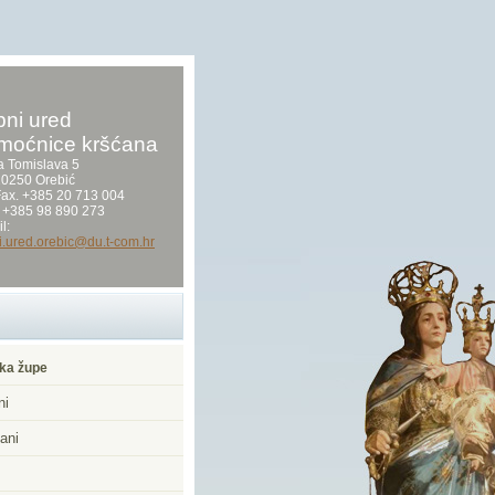
ni ured
moćnice kršćana
a Tomislava 5
0250 Orebić
/Fax. +385 20 713 004
 +385 98 890 273
l:
i.ured.orebic@du.t-com.hr
ka župe
ni
ani