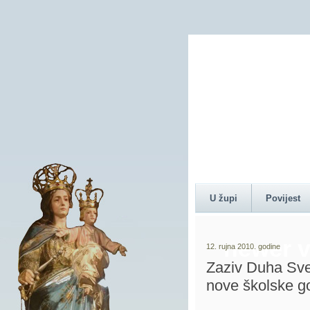
Content 
U župi
Povijest
newer v
12. rujna 2010. godine
Zaziv Duha Sve
nove školske g