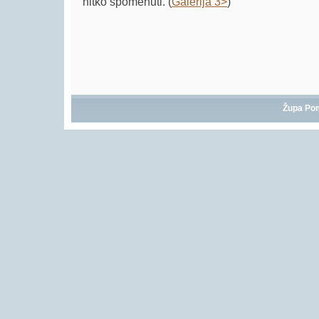
nitko spomenuti. (
Galerija 3>
)
Župa Po