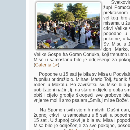
Svetkovinu
župi Pomoćn
prekrasnom 
velikog broj
misama u žup
crkvi Velike
popodne u 1
pokojne, u ka
Sv. Misu u ž
don Marko,
Velike Gospe fra Goran Ćorluka, koji trenutno 
Mise u samostanu bilo je odrješenje za poko
(
Galerija 1>
)
Popodne u 15 sati je bila sv Misa u Podvlaštici
župniku pridružio o. Mihael Mario Tolj, župnik
rođen u Mokalu. Po završetku sv. Mise bilo 
uobičajeni način, tj. na starom dijelu groblja s
obišli cijelo groblje škropeći sve grobove b
vrijeme molili smo psalam „Smiluj mi se Bože“. 
Na Spomen svih vjernih mrtvih, Dušni dan, ju
župnoj crkvi i u samostanu u 8 sati, a popodn
15 sati. U župnoj crkvi je bila sv. Misa i popo
Misa bilo je odrješenje za sve pokojne, pos