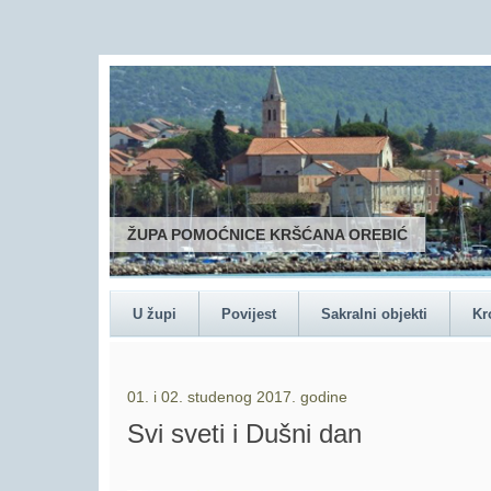
ŽUPA POMOĆNICE KRŠĆANA OREBIĆ
U župi
Povijest
Sakralni objekti
Kr
01. i 02. studenog 2017. godine
Svi sveti i Dušni dan