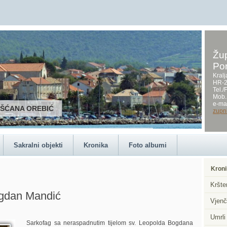
Žup
Po
Kralj
HR-2
Tel.
Mob.
e-mai
RŠĆANA OREBIĆ
zupn
Sakralni objekti
Kronika
Foto albumi
Kroni
Kršte
ogdan Mandić
Vjenč
Umrli
Sarkofag sa neraspadnutim tijelom sv. Leopolda Bogdana