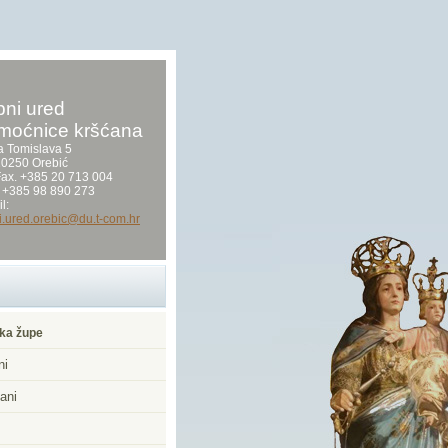
ni ured
moćnice kršćana
a Tomislava 5
0250 Orebić
/Fax. +385 20 713 004
 +385 98 890 273
l:
i.ured.orebic@du.t-com.hr
ka župe
ni
ani