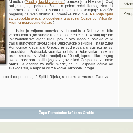
Mandića (
Pročitaj kratki životopis!
) ponovo je u Hrvatskoj. Ovaj
Krizm
put je najprije pohodio Zadar, a potom rodni Herceg Novi. U
Dubrovnik je došao u subotu u 20 sati. (Detaljnije izvješće
Prvop
pogledaj na Web stranici Dubrovačke biskupije:
Relikvija tijela
sv. Leopolda svečano dočekana u svetištu Gospe od Milosrđa.
Vjernici neprestano dolaze
.)
Kako je vrijeme boravka sv. Leopolda u Dubrovniku bilo
veoma kratko (od subote u 20 sati do nedjelje u 14 sati) nije bio
lak zadatak sve organizirati. Ipak je ovaj događaj ostavio veliki
trag u duhovnom životu cijele Dubrovačke biskupije. I naša župa
Pomoćnice kršćana u Orebiću je sudjelovala u susretu sa sv.
Leopoldom. Pedesetak vjernika je bilo u Dubrovniku, a svi mi
ostali smo na sv. Misi u nedjelju u 10 sati, ispred slike dragog
sveca, posebno molili njegov zagovor kod Gospodina za naše
obitelji, a osobito za naše mlade, da ih Gospodin očuva od
svakoga zla, a napose od zla kocke, alkohola i droge.
old će pohoditi još Split i Rijeku, a potom se vraća u Padovu. ...
Župa Pomoćnice kršćana Orebić