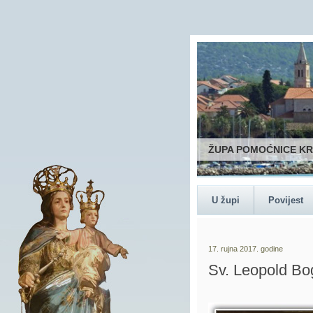
ŽUPA POMOĆNICE K
U župi
Povijest
17. rujna 2017. godine
Sv. Leopold B