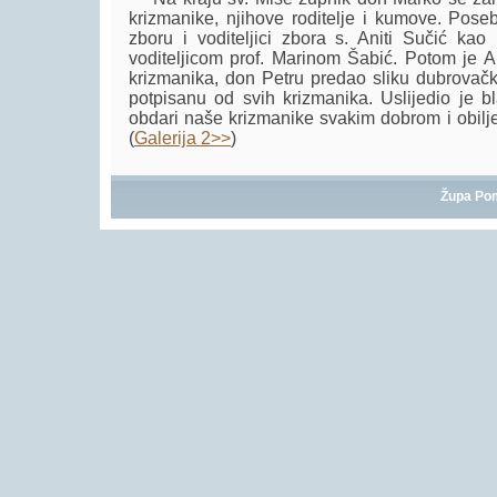
krizmanike, njihove roditelje i kumove. Pos
zboru i voditeljici zbora s. Aniti Sučić ka
voditeljicom prof. Marinom Šabić. Potom je 
krizmanika, don Petru predao sliku dubrovačk
potpisanu od svih krizmanika. Uslijedio je 
obdari naše krizmanike svakim dobrom i obilj
(
Galerija 2>>
)
Župa Po