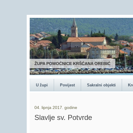
ŽUPA POMOĆNICE KRŠĆANA OREBIĆ
U župi
Povijest
Sakralni objekti
Kr
04. lipnja 2017. godine
Slavlje sv. Potvrde