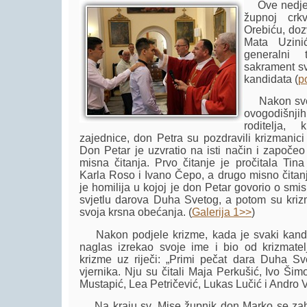
Ove nedjelje
župnoj crk
Orebiću, do
Mata Uzini
generalni 
sakrament sv
kandidata (
p
Nakon sveč
ovogodišnj
roditelja,
zajednice, don Petra su pozdravili krizmanici
Don Petar je uzvratio na isti način i započeo 
misna čitanja. Prvo čitanje je pročitala Tina
Karla Roso i Ivano Čepo, a drugo misno čitanj
je homilija u kojoj je don Petar govorio o smi
svjetlu darova Duha Svetog, a potom su krizma
svoja krsna obećanja. (
Galerija 1>>
)
Nakon podjele krizme, kada je svaki kandi
naglas izrekao svoje ime i bio od krizmat
krizme uz riječi: „Primi pečat dara Duha Svet
vjernika. Nju su čitali Maja Perkušić, Ivo Šim
Mustapić, Lea Petričević, Lukas Lučić i Andro 
Na kraju sv. Mise župnik don Marko se zahv