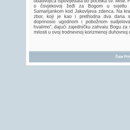
obadvojica ispovijedala do početka sv. Mise. Fr
o čovjekovoj žeđi za Bogom u svjetlu
Samarijankom kod Jakovljeva zdenca. Na kraj
zbor, koji je kao i prethodna dva dana s
doprinosio ugodnom i pobožnom sudjelova
hvalimo“, dajući zajedničku zahvalu Bogu za s
milosti u ovoj trodnevnoj korizmenoj duhovnoj 
Župa Po