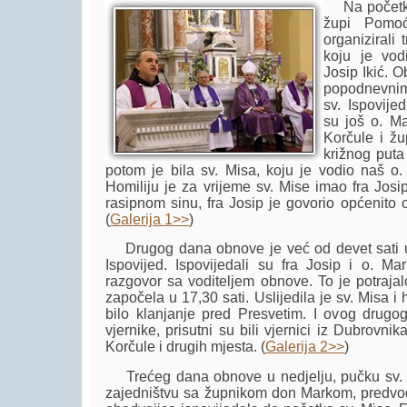
Na početku
župi Pomoć
organizirali
koju je vod
Josip Ikić. 
popodnevni
sv. Ispovije
su još o. M
Korčule i ž
križnog puta
potom je bila sv. Misa, koju je vodio naš o
Homiliju je za vrijeme sv. Mise imao fra Josi
rasipnom sinu, fra Josip je govorio općenito 
(
Galerija 1>>
)
Drugog dana obnove je već od devet sati uj
Ispovijed. Ispovijedali su fra Josip i o. Mar
razgovor sa voditeljem obnove. To je potrajalo
započela u 17,30 sati. Uslijedila je sv. Misa i 
bilo klanjanje pred Presvetim. I ovog dru
vjernike, prisutni su bili vjernici iz Dubrovni
Korčule i drugih mjesta. (
Galerija 2>>
)
Trećeg dana obnove u nedjelju, pučku sv. Mi
zajedništvu sa župnikom don Markom, predvodio