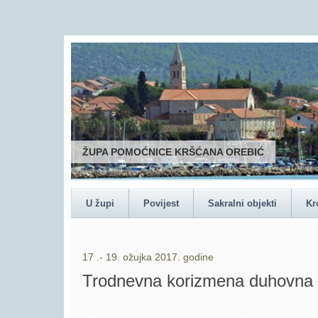
ŽUPA POMOĆNICE KRŠĆANA OREBIĆ
U župi
Povijest
Sakralni objekti
Kr
17 .- 19. ožujka 2017. godine
Trodnevna korizmena duhovna