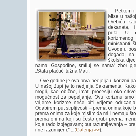
Petkom i ne
Mise u našo
Orebiću, kao
dekanata, 
puta. U o
korizmen
ministranti, 
Uvode u post
događaj na p
školska djec
nama, Gospodine, smiluj se nama“ zbor pje
„Stala plačuć' tužna Mati“.
Ove godine je ova prva nedjelja u korizmi pal
U našoj župi je to nedjelja Sakramenta. Kako 
mogli, kao obično, imati procesiju oko crkv
mogućnost za pepeljanje. Ovu korizmu smo 
vrijeme korizme neće biti vrijeme odricanja
Odabirem put strpljivosti – prema onima koje b
prema onima za koje mislim da mi i nemaju što 
prema onima koji su često grubi prema meni;
koje rado izbjegavam; put razumijevanja – pr
i ne razumijem.“ ...(
Galerija >>
).