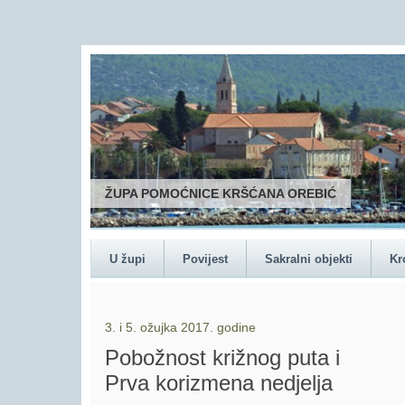
ŽUPA POMOĆNICE KRŠĆANA OREBIĆ
U župi
Povijest
Sakralni objekti
Kr
3. i 5. ožujka 2017. godine
Pobožnost križnog puta i
Prva korizmena nedjelja