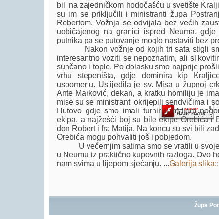
bili na zajedničkom hodočašću u svetište Kral
su im se priključili i ministranti župa Postr
Robertom. Vožnja se odvijala bez većih zausta
uobičajenog na granici ispred Neuma, gdje j
putnika pa se putovanje moglo nastaviti bez p
Nakon vožnje od kojih tri sata stigli smo 
Player.
interesantno voziti se nepoznatim, ali slikoviti
sunčano i toplo. Po dolasku smo najprije prošl
vrhu stepeništa, gdje dominira kip Kralji
uspomenu. Uslijedila je sv. Misa u župnoj crk
Ante Marković, dekan, a kratku homiliju je im
mise su se ministranti okrijepili sendvičima i s
Hutovo gdje smo imali turnir u malom nogo
ekipa, a najžešći boj su bile ekipe Orebića i 
don Robert i fra Matija. Na koncu su svi bili zado
Orebića mogu pohvaliti još i pobjedom.
U večernjim satima smo se vratili u svoje 
u Neumu iz praktično kupovnih razloga. Ovo ho
nam svima u lijepom sjećanju. ...
Galerija slika:
Župa Po