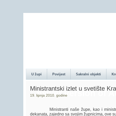
Content on this pag
U župi
Povijest
Sakralni objekti
Kr
Ministrantski izlet u svetište Kr
newer version of 
19. lipnja 2010. godine
Ministranti naše župe, kao i ministrant
dekanata, zajedno sa svojim župnicima, ove su 