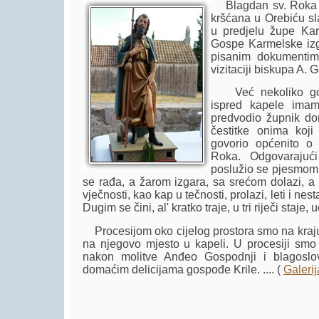
Blagdan sv. Roka s
kršćana u Orebiću sla
u predjelu župe Ka
Gospe Karmelske izg
pisanim dokumentima
vizitaciji biskupa A. 
Već nekoliko godi
ispred kapele imam
predvodio župnik do
čestitke onima koji
govorio općenito o 
Roka. Odgovarajući
poslužio se pjesmom 
se rađa, a žarom izgara, sa srećom dolazi, a 
vječnosti, kao kap u tečnosti, prolazi, leti i ne
Dugim se čini, al' kratko traje, u tri riječi staje,
Procesijom oko cijelog prostora smo na kraju s
na njegovo mjesto u kapeli. U procesiji smo mo
nakon molitve Anđeo Gospodnji i blagoslo
domaćim delicijama gospođe Krile. .... (
Galerij